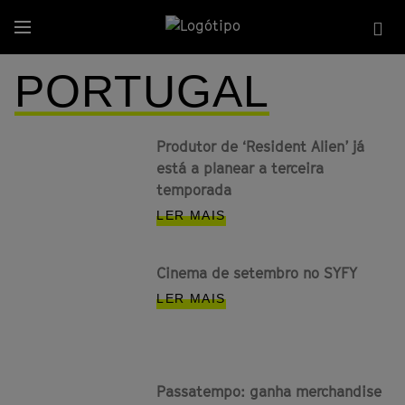
Passar
Sea
para
Menu
sit
o
conteúdo
PORTUGAL
principal
Produtor de ‘Resident Alien’ já
está a planear a terceira
temporada
LER MAIS
Cinema de setembro no SYFY
LER MAIS
Passatempo: ganha merchandise