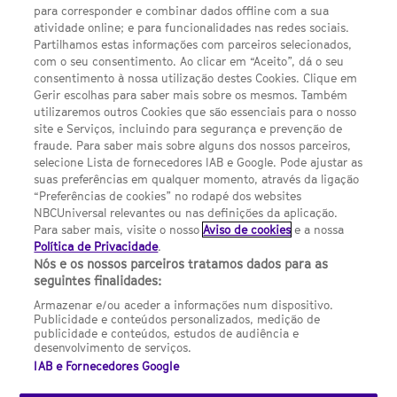
Escolhas de Anúncios
para corresponder e combinar dados offline com a sua
atividade online; e para funcionalidades nas redes sociais.
Política de privacidade
Partilhamos estas informações com parceiros selecionados,
com o seu consentimento. Ao clicar em “Aceito”, dá o seu
Sobre nós
consentimento à nossa utilização destes Cookies. Clique em
Gerir escolhas para saber mais sobre os mesmos. Também
Termos E Condições
utilizaremos outros Cookies que são essenciais para o nosso
site e Serviços, incluindo para segurança e prevenção de
FILMES
fraude. Para saber mais sobre alguns dos nossos parceiros,
selecione Lista de fornecedores IAB e Google. Pode ajustar as
suas preferências em qualquer momento, através da ligação
UMA DIVISÃO DA NBCUNIVERSAL
“Preferências de cookies” no rodapé dos websites
NBCUniversal relevantes ou nas definições da aplicação.
Para saber mais, visite o nosso
Aviso de cookies
e a nossa
Contact us by email: contact.SYFYPortugal@ncbuni.com
Política de Privacidade
.
Nós e os nossos parceiros tratamos dados para as
NBC Universal Global Networks España S.L.U. is wholly owned
seguintes finalidades:
by Universal Studios International BV
Armazenar e/ou aceder a informações num dispositivo.
Publicidade e conteúdos personalizados, medição de
NBC Universal Global Networks, S.L.U. Paseo de la Castellana,
publicidade e conteúdos, estudos de audiência e
95. Planta 10 Edificio Torre Europa 28046 Madrid B-82227893
desenvolvimento de serviços.
IAB e Fornecedores Google
SYFY Portugal is subject to Spanish jurisdiction and regulated
by the National Commission on Competition & Markets