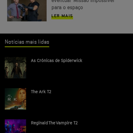
eventual ‘Missão Impossível’
para o espaço
LER MAIS
Notícias mais lidas
As Crónicas de Spiderwick
The Ark T2
Reginald The Vampire T2