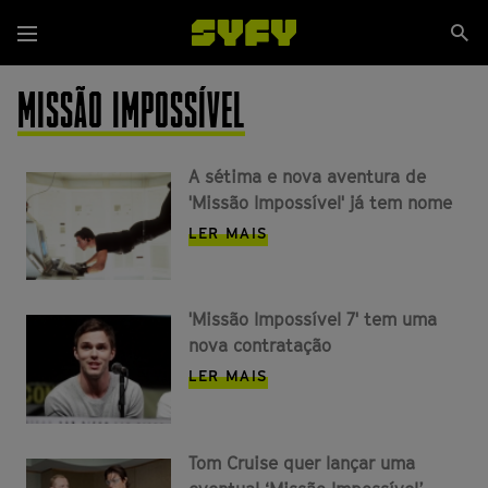
Passar
Se
para
Menu
si
o
conteúdo
MISSÃO IMPOSSÍVEL
principal
A sétima e nova aventura de
'Missão Impossível' já tem nome
LER MAIS
'Missão Impossível 7' tem uma
nova contratação
LER MAIS
Tom Cruise quer lançar uma