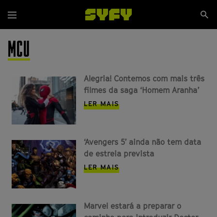
Passar
Se
para
Menu
si
o
conteúdo
MCU
principal
Alegria! Contemos com mais três
filmes da saga ‘Homem Aranha’
LER MAIS
‘Avengers 5’ ainda não tem data
de estreia prevista
LER MAIS
Marvel estará a preparar o