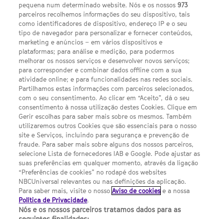
pequena num determinado website. Nós e os nossos
973
parceiros recolhemos informações do seu dispositivo, tais
FACEBOOK
YOUTUBE
INSTAGRAM
SEGUE-NOS
como identificadores de dispositivo, endereço IP e o seu
TWITTER
tipo de navegador para personalizar e fornecer conteúdos,
LINKS ÚTEIS
marketing e anúncios – em vários dispositivos e
plataformas; para análise e medição, para podermos
melhorar os nossos serviços e desenvolver novos serviços;
para corresponder e combinar dados offline com a sua
Escolhas de Anúncios
atividade online; e para funcionalidades nas redes sociais.
Política de privacidade
Partilhamos estas informações com parceiros selecionados,
com o seu consentimento. Ao clicar em “Aceito”, dá o seu
Sobre nós
consentimento à nossa utilização destes Cookies. Clique em
Gerir escolhas para saber mais sobre os mesmos. Também
Termos E Condições
utilizaremos outros Cookies que são essenciais para o nosso
site e Serviços, incluindo para segurança e prevenção de
FILMES
fraude. Para saber mais sobre alguns dos nossos parceiros,
selecione Lista de fornecedores IAB e Google. Pode ajustar as
suas preferências em qualquer momento, através da ligação
UMA DIVISÃO DA NBCUNIVERSAL
“Preferências de cookies” no rodapé dos websites
NBCUniversal relevantes ou nas definições da aplicação.
Para saber mais, visite o nosso
Aviso de cookies
e a nossa
Contact us by email: contact.SYFYPortugal@ncbuni.com
Política de Privacidade
.
Nós e os nossos parceiros tratamos dados para as
NBC Universal Global Networks España S.L.U. is wholly owned
seguintes finalidades: