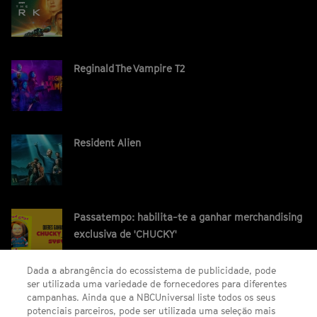
Reginald The Vampire T2
Resident Alien
Passatempo: habilita-te a ganhar merchandising
exclusiva de 'CHUCKY'
Dada a abrangência do ecossistema de publicidade, pode
ser utilizada uma variedade de fornecedores para diferentes
campanhas. Ainda que a NBCUniversal liste todos os seus
potenciais parceiros, pode ser utilizada uma seleção mais