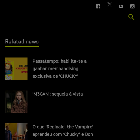
FACEBOOK
YOUTUBE
IN
TWITTER
Se
si
Related news
Passatempo: habilita-te a
ganhar merchandising
exclusiva de 'CHUCKY'
'M3GAN': sequela à vista
O que 'Reginald, the Vampire'
aprendeu com ‘Chucky’ e Don