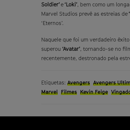
Soldier’
e
‘Loki’
, bem como um longa-
Marvel Studios prevê as estreias de
‘Eternos’.
Naquele que foi um verdadeiro êxito 
superou
‘Avatar’
, tornando-se no film
recentemente, destronado pela estr
Etiquetas:
Avengers
Avengers Ulti
Marvel
Filmes
Kevin Feige
Vingad