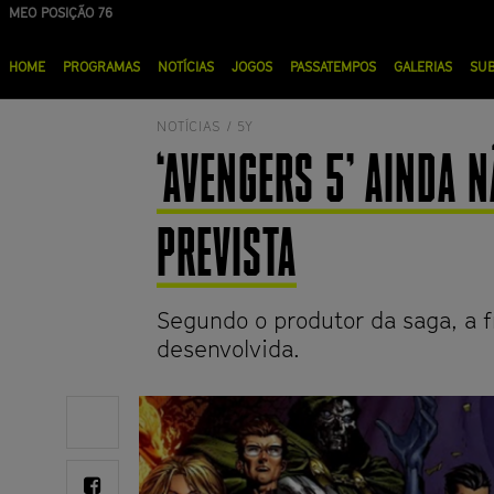
Passar
MEO POSIÇÃO 76
NOS POSIÇÃO 90
para
Menu
o
HOME
PROGRAMAS
NOTÍCIAS
JOGOS
PASSATEMPOS
GALERIAS
SU
principal
conteúdo
principal
NOTÍCIAS /
5Y
‘AVENGERS 5’ AINDA N
PREVISTA
Segundo o produtor da saga, a 
desenvolvida.
Share
on
Twitter
Share