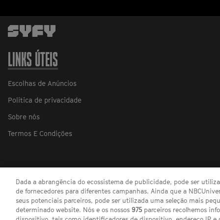
LINKS ÚTEIS
Escolhas de Anúncios
Política de privacidade
Sobre nós
Termos E Condições
Dada a abrangência do ecossistema de publicidade, pode ser utili
de fornecedores para diferentes campanhas. Ainda que a NBCUnivers
seus potenciais parceiros, pode ser utilizada uma seleção mais pe
determinado website. Nós e os nossos
975
parceiros recolhemos inf
dispositivo, tais como identificadores de dispositivo, endereço IP e 