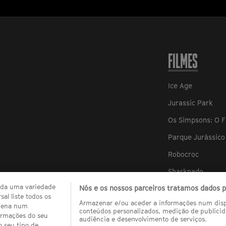
FILMES
Ice Age
Jurassic Park
Os Simpsons: O F
Parque Jurássico 
Robocroc
Sharknado
zada uma variedade
Nós e os nossos parceiros tratamos dados pa
Sharknado 2
al liste todos os
Armazenar e/ou aceder a informações num dispo
Sharknado 3
quena num
conteúdos personalizados, medição de publicid
ormações do seu
audiência e desenvolvimento de serviços.
Sharknado 4: Th
o seu tipo de