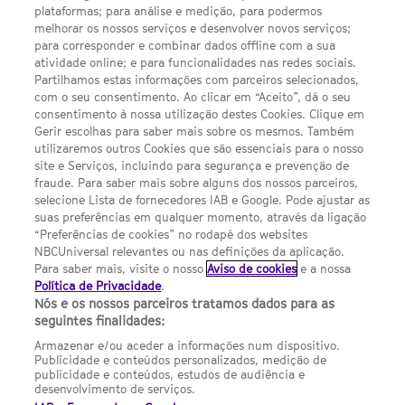
LINKS ÚTEIS
plataformas; para análise e medição, para podermos
melhorar os nossos serviços e desenvolver novos serviços;
para corresponder e combinar dados offline com a sua
Escolhas de Anúncios
atividade online; e para funcionalidades nas redes sociais.
Política de privacidade
Partilhamos estas informações com parceiros selecionados,
com o seu consentimento. Ao clicar em “Aceito”, dá o seu
Sobre nós
consentimento à nossa utilização destes Cookies. Clique em
Gerir escolhas para saber mais sobre os mesmos. Também
Termos E Condições
utilizaremos outros Cookies que são essenciais para o nosso
site e Serviços, incluindo para segurança e prevenção de
FILMES
fraude. Para saber mais sobre alguns dos nossos parceiros,
selecione Lista de fornecedores IAB e Google. Pode ajustar as
suas preferências em qualquer momento, através da ligação
UMA DIVISÃO DA NBCUNIVERSAL
“Preferências de cookies” no rodapé dos websites
NBCUniversal relevantes ou nas definições da aplicação.
Para saber mais, visite o nosso
Aviso de cookies
e a nossa
Contact us by email: contact.SYFYPortugal@ncbuni.com
Política de Privacidade
.
Nós e os nossos parceiros tratamos dados para as
NBC Universal Global Networks España S.L.U. is wholly owned
seguintes finalidades:
by Universal Studios International BV
Armazenar e/ou aceder a informações num dispositivo.
Publicidade e conteúdos personalizados, medição de
NBC Universal Global Networks, S.L.U. Paseo de la Castellana,
publicidade e conteúdos, estudos de audiência e
95. Planta 10 Edificio Torre Europa 28046 Madrid B-82227893
desenvolvimento de serviços.