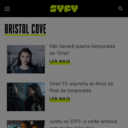
Passar
Se
para
Menu
si
o
conteúdo
BRISTOL COVE
principal
Não haverá quarta temporada
de ‘Siren’
LER MAIS
Siren T3: espreita as fotos do
final da temporada
LER MAIS
Junho no SYFY: o verão arranca