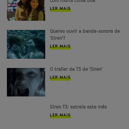
com muita coisa boa
LER MAIS
Queres ouvir a banda-sonora de
'Siren'?
LER MAIS
O trailer da T3 de 'Siren'
LER MAIS
Siren T3: estreia este mês
LER MAIS