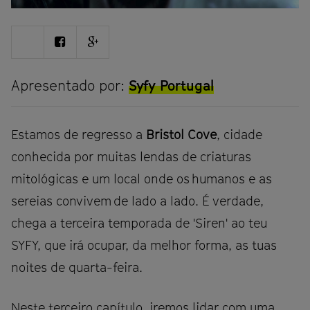
Share
Share
Share
on
on
on
Twitter
Facebook
Google
plus
Apresentado por:
Syfy Portugal
Estamos de regresso a
Bristol Cove
, cidade
conhecida por muitas lendas de criaturas
mitológicas e um local onde os humanos e as
sereias convivem de lado a lado. É verdade,
chega a terceira temporada de 'Siren' ao teu
SYFY, que irá ocupar, da melhor forma, as tuas
noites de quarta-feira.
Neste terceiro capítulo, iremos lidar com uma