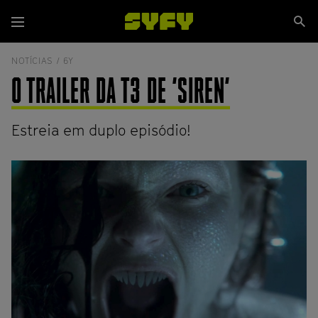
Passar
Se
para
Menu
si
o
conteúdo
NOTÍCIAS /
6Y
principal
O TRAILER DA T3 DE 'SIREN'
Estreia em duplo episódio!