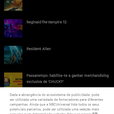
Reginald The Vampire T2
Resident Alien
Passatempo: habilita-te a ganhar merchandising
exclusiva de 'CHUCKY'
Dada a abrangência do ecossistema de publicidade, pode
ser utilizada uma variedade de fornecedores para diferentes
campanhas. Ainda que a NBCUniversal liste todos os seus
potenciais parceiros, pode ser utilizada uma seleção mais