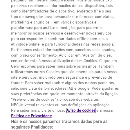
pequena num determinado website. Nós e os nossos
975
parceiros recolhemos informações do seu dispositivo, tais
FACEBOOK
YOUTUBE
INSTAGRAM
SEGUE-NOS
como identificadores de dispositivo, endereço IP e o seu
TWITTER
tipo de navegador para personalizar e fornecer conteúdos,
LINKS ÚTEIS
marketing e anúncios – em vários dispositivos e
plataformas; para análise e medição, para podermos
melhorar os nossos serviços e desenvolver novos serviços;
para corresponder e combinar dados offline com a sua
Escolhas de Anúncios
atividade online; e para funcionalidades nas redes sociais.
Política de privacidade
Partilhamos estas informações com parceiros selecionados,
com o seu consentimento. Ao clicar em “Aceito”, dá o seu
Sobre nós
consentimento à nossa utilização destes Cookies. Clique em
Gerir escolhas para saber mais sobre os mesmos. Também
Termos E Condições
utilizaremos outros Cookies que são essenciais para o nosso
site e Serviços, incluindo para segurança e prevenção de
FILMES
fraude. Para saber mais sobre alguns dos nossos parceiros,
selecione Lista de fornecedores IAB e Google. Pode ajustar as
suas preferências em qualquer momento, através da ligação
UMA DIVISÃO DA NBCUNIVERSAL
“Preferências de cookies” no rodapé dos websites
NBCUniversal relevantes ou nas definições da aplicação.
Para saber mais, visite o nosso
Aviso de cookies
e a nossa
Contact us by email: contact.SYFYPortugal@ncbuni.com
Política de Privacidade
.
Nós e os nossos parceiros tratamos dados para as
NBC Universal Global Networks España S.L.U. is wholly owned
seguintes finalidades: