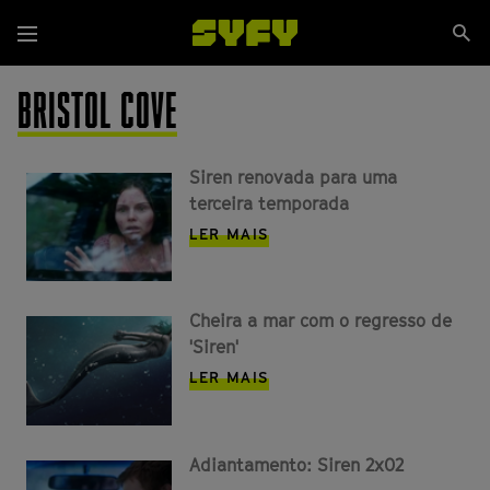
Passar
Se
para
Menu
si
o
conteúdo
BRISTOL COVE
principal
Siren renovada para uma
terceira temporada
LER MAIS
Cheira a mar com o regresso de
'Siren'
LER MAIS
Adiantamento: Siren 2x02