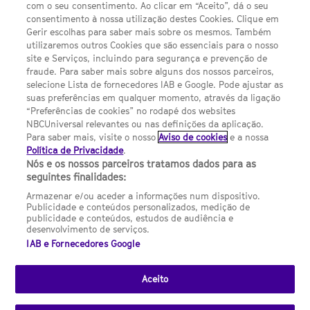
com o seu consentimento. Ao clicar em “Aceito”, dá o seu
Sobre nós
consentimento à nossa utilização destes Cookies. Clique em
Gerir escolhas para saber mais sobre os mesmos. Também
Termos E Condições
utilizaremos outros Cookies que são essenciais para o nosso
site e Serviços, incluindo para segurança e prevenção de
FILMES
fraude. Para saber mais sobre alguns dos nossos parceiros,
selecione Lista de fornecedores IAB e Google. Pode ajustar as
suas preferências em qualquer momento, através da ligação
UMA DIVISÃO DA NBCUNIVERSAL
“Preferências de cookies” no rodapé dos websites
NBCUniversal relevantes ou nas definições da aplicação.
Para saber mais, visite o nosso
Aviso de cookies
e a nossa
Contact us by email: contact.SYFYPortugal@ncbuni.com
Política de Privacidade
.
Nós e os nossos parceiros tratamos dados para as
NBC Universal Global Networks España S.L.U. is wholly owned
seguintes finalidades:
by Universal Studios International BV
Armazenar e/ou aceder a informações num dispositivo.
Publicidade e conteúdos personalizados, medição de
NBC Universal Global Networks, S.L.U. Paseo de la Castellana,
publicidade e conteúdos, estudos de audiência e
95. Planta 10 Edificio Torre Europa 28046 Madrid B-82227893
desenvolvimento de serviços.
IAB e Fornecedores Google
SYFY Portugal is subject to Spanish jurisdiction and regulated
by the National Commission on Competition & Markets
(CNMC).
Aceito
Channel
SCI FI Slovenija
SCI FI Србија
SYFY España
SYFY France
SYFY