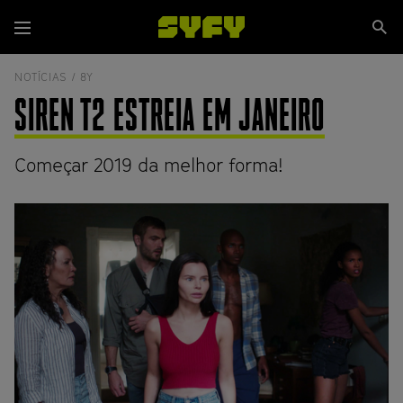
Passar
Se
para
Menu
si
o
conteúdo
NOTÍCIAS /
8Y
principal
SIREN T2 ESTREIA EM JANEIRO
Começar 2019 da melhor forma!