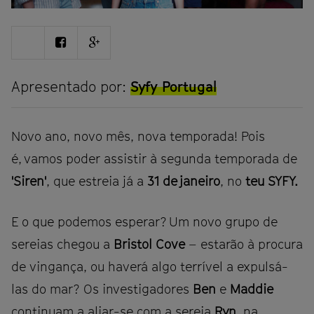
Share
Share
Share
on
on
on
Twitter
Facebook
Google
plus
Apresentado por:
Syfy Portugal
Novo ano, novo mês, nova temporada! Pois
é, vamos poder assistir à segunda temporada de
'Siren'
, que estreia já a
31 de janeiro
, no
teu SYFY.
E o que podemos esperar? Um novo grupo de
sereias chegou a
Bristol Cove
– estarão à procura
de vingança, ou haverá algo terrível a expulsá-
las do mar? Os investigadores
Ben
e
Maddie
continuam a aliar-se com a sereia
Ryn
, na