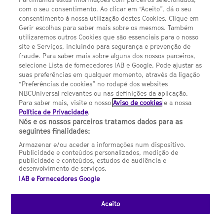
com o seu consentimento. Ao clicar em “Aceito”, dá o seu
Sobre nós
consentimento à nossa utilização destes Cookies. Clique em
Gerir escolhas para saber mais sobre os mesmos. Também
Termos E Condições
utilizaremos outros Cookies que são essenciais para o nosso
site e Serviços, incluindo para segurança e prevenção de
FILMES
fraude. Para saber mais sobre alguns dos nossos parceiros,
selecione Lista de fornecedores IAB e Google. Pode ajustar as
suas preferências em qualquer momento, através da ligação
UMA DIVISÃO DA NBCUNIVERSAL
“Preferências de cookies” no rodapé dos websites
NBCUniversal relevantes ou nas definições da aplicação.
Para saber mais, visite o nosso
Aviso de cookies
e a nossa
Contact us by email: contact.SYFYPortugal@ncbuni.com
Política de Privacidade
.
Nós e os nossos parceiros tratamos dados para as
NBC Universal Global Networks España S.L.U. is wholly owned
seguintes finalidades:
by Universal Studios International BV
Armazenar e/ou aceder a informações num dispositivo.
Publicidade e conteúdos personalizados, medição de
NBC Universal Global Networks, S.L.U. Paseo de la Castellana,
publicidade e conteúdos, estudos de audiência e
95. Planta 10 Edificio Torre Europa 28046 Madrid B-82227893
desenvolvimento de serviços.
IAB e Fornecedores Google
SYFY Portugal is subject to Spanish jurisdiction and regulated
by the National Commission on Competition & Markets
(CNMC).
Aceito