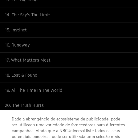
14. The Sky's The Limit
15. Instinct
16. Runaway
17. What Matters Most
18. Lost & Found
19. All The Time In The World
20. The Truth Hurts
Dada a abrangência do ecossistema de publicidade, pode
ser utilizada uma variedade de fornecedores para diferentes
campanhas. Ainda que a NBCUniversal liste todos os seus
potenciais parceiros, pode ser utilizada uma seleção mais