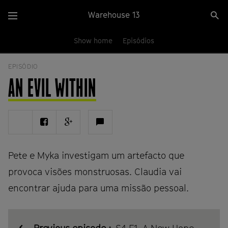
Passar
Warehouse 13
Se
para
Menu
si
o
conteúdo
Show home
Episódios
principal
EPISÓDIO
AN EVIL WITHIN
Share
Share
Share
Ver
on
on
on
comentários
Twitter
Facebook
Google
plus
Pete e Myka investigam um artefacto que
provoca visões monstruosas. Claudia vai
encontrar ajuda para uma missão pessoal.