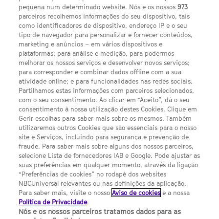
pequena num determinado website. Nós e os nossos
973
parceiros recolhemos informações do seu dispositivo, tais
FACEBOOK
YOUTUBE
INSTAGRAM
SEGUE-NOS
como identificadores de dispositivo, endereço IP e o seu
TWITTER
tipo de navegador para personalizar e fornecer conteúdos,
LINKS ÚTEIS
marketing e anúncios – em vários dispositivos e
plataformas; para análise e medição, para podermos
melhorar os nossos serviços e desenvolver novos serviços;
Escolhas de Anúncios
para corresponder e combinar dados offline com a sua
atividade online; e para funcionalidades nas redes sociais.
Política de privacidade
Partilhamos estas informações com parceiros selecionados,
com o seu consentimento. Ao clicar em “Aceito”, dá o seu
Sobre nós
consentimento à nossa utilização destes Cookies. Clique em
Gerir escolhas para saber mais sobre os mesmos. Também
Termos E Condições
utilizaremos outros Cookies que são essenciais para o nosso
site e Serviços, incluindo para segurança e prevenção de
FILMES
fraude. Para saber mais sobre alguns dos nossos parceiros,
selecione Lista de fornecedores IAB e Google. Pode ajustar as
suas preferências em qualquer momento, através da ligação
UMA DIVISÃO DA NBCUNIVERSAL
“Preferências de cookies” no rodapé dos websites
NBCUniversal relevantes ou nas definições da aplicação.
Para saber mais, visite o nosso
Aviso de cookies
e a nossa
Contact us by email: contact.SYFYPortugal@ncbuni.com
Política de Privacidade
.
Nós e os nossos parceiros tratamos dados para as
NBC Universal Global Networks España S.L.U. is wholly owned