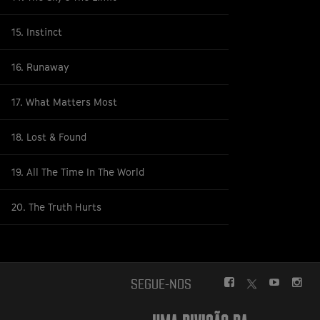
15. Instinct
16. Runaway
17. What Matters Most
18. Lost & Found
19. All The Time In The World
20. The Truth Hurts
FACEBOOK
YOUTUBE
INS
SEGUE-NOS
TWITTER