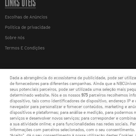
LINKS ÚTEIS
Escolhas de Anúncios
Política de privacidade
Sobre nós
Termos E Condições
Dada a abrangência do ecossistema de publicidade, pode ser utili
de fornecedores para diferentes campanhas. Ainda que a NBCUnivers
seus potenciais parceiros, pode ser utilizada uma seleção mais pe
determinado website. Nós e os nossos
973
parceiros recolhemos inf
dispositivo, tais como identificadores de dispositivo, endereço IP e 
navegador para personalizar e fornecer conteúdos, marketing e anú
dispositivos e plataformas; para análise e medição, para podermos 
serviços e desenvolver novos serviços; para corresponder e combina
a sua atividade online; e para funcionalidades nas redes sociais. Pa
informações com parceiros selecionados, com o seu consentimento. 
“Aceito”, dá o seu consentimento à nossa utilização destes Cookies.