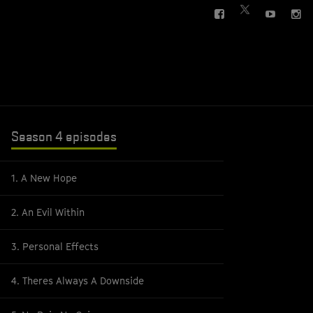
FACEBOOK
YOUTUBE
IN
TWITTER
Season 4 episodes
1. A New Hope
2. An Evil Within
3. Personal Effects
4. Theres Always A Downside