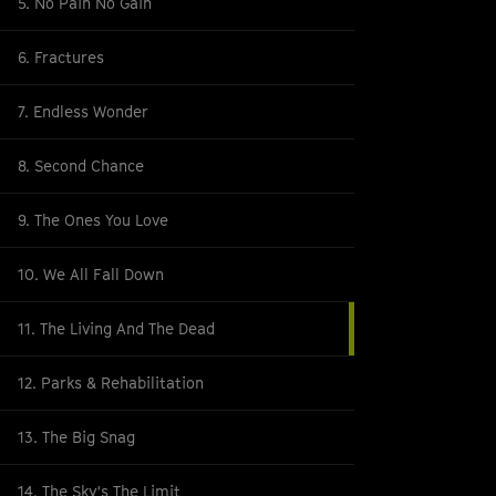
5. No Pain No Gain
6. Fractures
7. Endless Wonder
8. Second Chance
9. The Ones You Love
10. We All Fall Down
11. The Living And The Dead
12. Parks & Rehabilitation
13. The Big Snag
14. The Sky's The Limit