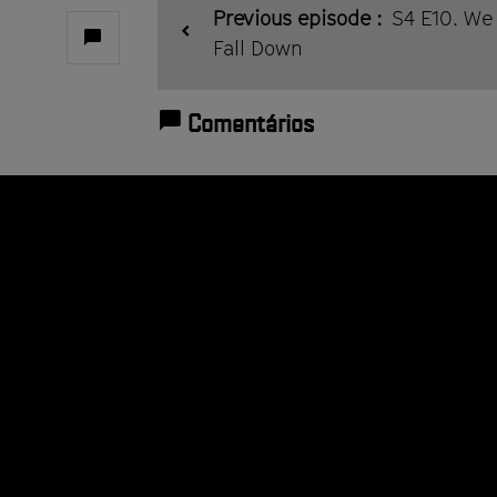
plus
Previous episode :
S4 E10. We 
Ver
Fall Down
comentários
Comentários