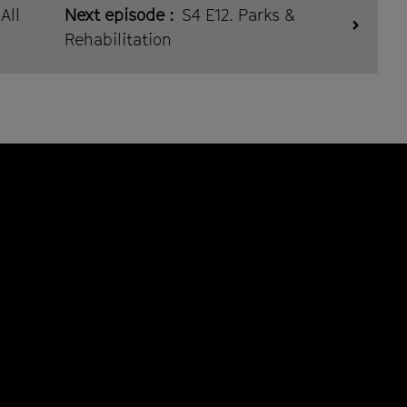
All
Next episode :
S4 E12. Parks &
Rehabilitation