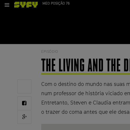
Passar
MEO POSIÇÃO 76
MENU
para
o
conteúdo
principal
EPISÓDIO
THE LIVING AND THE 
Com o destino do mundo nas suas m
Share
on
num professor de história viciado e
Twitter
Share
Entretanto, Steven e Claudia entram
on
o trazer do coma antes que ele des
Facebook
Share
on
Google