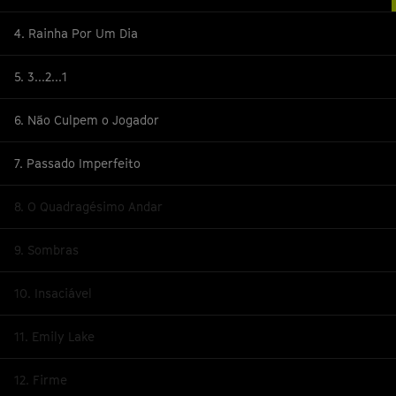
4. Rainha Por Um Dia
5. 3...2...1
6. Não Culpem o Jogador
7. Passado Imperfeito
8. O Quadragésimo Andar
9. Sombras
10. Insaciável
11. Emily Lake
12. Firme