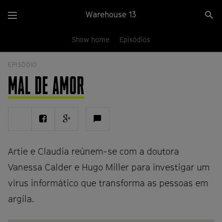
Passar
Warehouse 13
Se
para
Menu
si
o
conteúdo
Show home
Episódios
principal
EPISÓDIO
MAL DE AMOR
Share
Share
Share
Ver
on
on
on
comentários
Twitter
Facebook
Google
plus
Artie e Claudia reúnem-se com a doutora
Vanessa Calder e Hugo Miller para investigar um
vírus informático que transforma as pessoas em
argila.