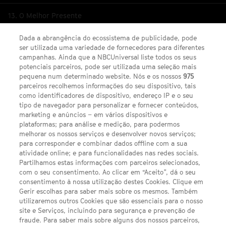
13. O Melhor Presente
Dada a abrangência do ecossistema de publicidade, pode
ser utilizada uma variedade de fornecedores para diferentes
campanhas. Ainda que a NBCUniversal liste todos os seus
potenciais parceiros, pode ser utilizada uma seleção mais
pequena num determinado website. Nós e os nossos
975
parceiros recolhemos informações do seu dispositivo, tais
FACEBOOK
YOUTUBE
INSTAGRAM
SEGUE-NOS
como identificadores de dispositivo, endereço IP e o seu
TWITTER
tipo de navegador para personalizar e fornecer conteúdos,
LINKS ÚTEIS
marketing e anúncios – em vários dispositivos e
plataformas; para análise e medição, para podermos
melhorar os nossos serviços e desenvolver novos serviços;
Escolhas de Anúncios
para corresponder e combinar dados offline com a sua
atividade online; e para funcionalidades nas redes sociais.
Política de privacidade
Partilhamos estas informações com parceiros selecionados,
com o seu consentimento. Ao clicar em “Aceito”, dá o seu
Sobre nós
consentimento à nossa utilização destes Cookies. Clique em
Gerir escolhas para saber mais sobre os mesmos. Também
Termos E Condições
utilizaremos outros Cookies que são essenciais para o nosso
site e Serviços, incluindo para segurança e prevenção de
FILMES
fraude. Para saber mais sobre alguns dos nossos parceiros,