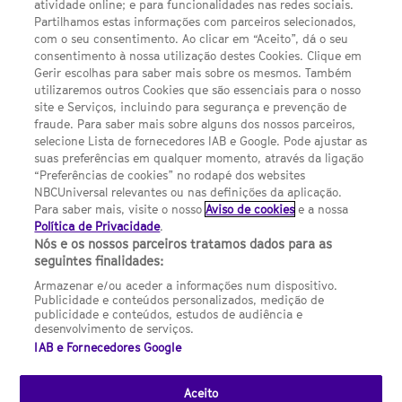
atividade online; e para funcionalidades nas redes sociais.
Sobre nós
Partilhamos estas informações com parceiros selecionados,
Termos E Condições
com o seu consentimento. Ao clicar em “Aceito”, dá o seu
consentimento à nossa utilização destes Cookies. Clique em
FILMES
Gerir escolhas para saber mais sobre os mesmos. Também
utilizaremos outros Cookies que são essenciais para o nosso
site e Serviços, incluindo para segurança e prevenção de
UMA DIVISÃO DA
fraude. Para saber mais sobre alguns dos nossos parceiros,
selecione Lista de fornecedores IAB e Google. Pode ajustar as
suas preferências em qualquer momento, através da ligação
NBCUNIVERSAL
“Preferências de cookies” no rodapé dos websites
NBCUniversal relevantes ou nas definições da aplicação.
Para saber mais, visite o nosso
Aviso de cookies
e a nossa
Contact us by email: contact.SYFYPortugal@ncbuni.com
Política de Privacidade
.
Nós e os nossos parceiros tratamos dados para as
NBC Universal Global Networks España S.L.U. is wholly owned
seguintes finalidades:
by Universal Studios International BV
Armazenar e/ou aceder a informações num dispositivo.
Publicidade e conteúdos personalizados, medição de
NBC Universal Global Networks, S.L.U. Paseo de la Castellana,
publicidade e conteúdos, estudos de audiência e
95. Planta 10 Edificio Torre Europa 28046 Madrid B-82227893
desenvolvimento de serviços.
IAB e Fornecedores Google
SYFY Portugal is subject to Spanish jurisdiction and regulated
by the National Commission on Competition & Markets
(CNMC).
Aceito