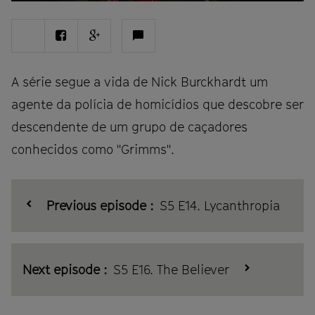
Share
Share
Share
Ver
on
on
on
comentários
Twitter
Facebook
Google
plus
A série segue a vida de Nick Burckhardt um
agente da polícia de homicídios que descobre ser
descendente de um grupo de caçadores
conhecidos como "Grimms".
Previous episode :
S5 E14. Lycanthropia
Next episode :
S5 E16. The Believer