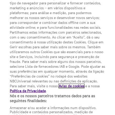
tipo de navegador para personalizar e fornecer conteúdos,
LINKS ÚTEIS
marketing e anúncios – em vários dispositivos e
plataformas; para análise e medição, para podermos
melhorar os nossos serviços e desenvolver novos serviços;
para corresponder e combinar dados offline com a sua
Escolhas de Anúncios
atividade online; e para funcionalidades nas redes sociais.
Política de privacidade
Partilhamos estas informações com parceiros selecionados,
com o seu consentimento. Ao clicar em “Aceito”, dá o seu
Sobre nós
consentimento à nossa utilização destes Cookies. Clique em
Gerir escolhas para saber mais sobre os mesmos. Também
Termos E Condições
utilizaremos outros Cookies que são essenciais para o nosso
site e Serviços, incluindo para segurança e prevenção de
FILMES
fraude. Para saber mais sobre alguns dos nossos parceiros,
selecione Lista de fornecedores IAB e Google. Pode ajustar as
suas preferências em qualquer momento, através da ligação
UMA DIVISÃO DA NBCUNIVERSAL
“Preferências de cookies” no rodapé dos websites
NBCUniversal relevantes ou nas definições da aplicação.
Para saber mais, visite o nosso
Aviso de cookies
e a nossa
Contact us by email: contact.SYFYPortugal@ncbuni.com
Política de Privacidade
.
Nós e os nossos parceiros tratamos dados para as
NBC Universal Global Networks España S.L.U. is wholly owned
seguintes finalidades:
by Universal Studios International BV
Armazenar e/ou aceder a informações num dispositivo.
Publicidade e conteúdos personalizados, medição de
NBC Universal Global Networks, S.L.U. Paseo de la Castellana,