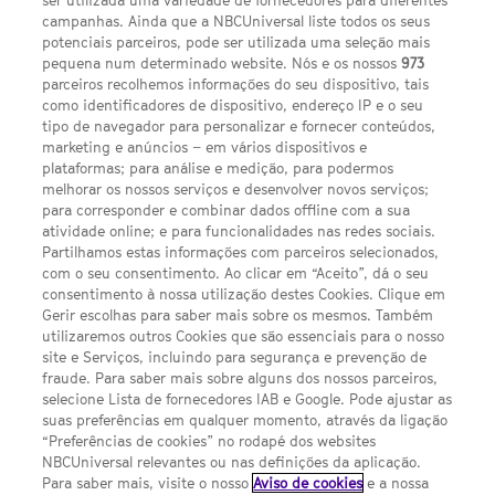
ser utilizada uma variedade de fornecedores para diferentes
campanhas. Ainda que a NBCUniversal liste todos os seus
potenciais parceiros, pode ser utilizada uma seleção mais
pequena num determinado website. Nós e os nossos
973
parceiros recolhemos informações do seu dispositivo, tais
FACEBOOK
YOUTUBE
INSTAGRAM
SEGUE-NOS
como identificadores de dispositivo, endereço IP e o seu
TWITTER
tipo de navegador para personalizar e fornecer conteúdos,
LINKS ÚTEIS
marketing e anúncios – em vários dispositivos e
plataformas; para análise e medição, para podermos
melhorar os nossos serviços e desenvolver novos serviços;
Escolhas de Anúncios
para corresponder e combinar dados offline com a sua
atividade online; e para funcionalidades nas redes sociais.
Política de privacidade
Partilhamos estas informações com parceiros selecionados,
com o seu consentimento. Ao clicar em “Aceito”, dá o seu
Sobre nós
consentimento à nossa utilização destes Cookies. Clique em
Gerir escolhas para saber mais sobre os mesmos. Também
Termos E Condições
utilizaremos outros Cookies que são essenciais para o nosso
site e Serviços, incluindo para segurança e prevenção de
FILMES
fraude. Para saber mais sobre alguns dos nossos parceiros,
selecione Lista de fornecedores IAB e Google. Pode ajustar as
suas preferências em qualquer momento, através da ligação
UMA DIVISÃO DA NBCUNIVERSAL
“Preferências de cookies” no rodapé dos websites
NBCUniversal relevantes ou nas definições da aplicação.
Para saber mais, visite o nosso
Aviso de cookies
e a nossa