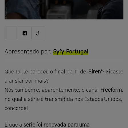
Share
Share
Share
on
on
on
Twitter
Facebook
Google
plus
Apresentado por:
Syfy Portugal
Que tal te pareceu o final da T1 de
'Siren'
? Ficaste
a ansiar por mais?
Nós também e, aparentemente, o canal
Freeform
,
no qual a série é transmitida nos Estados Unidos,
concorda!
É que a
série foi renovada para uma