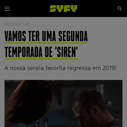
Passar
Se
para
Menu
si
o
conteúdo
NOTÍCIAS /
8Y
principal
VAMOS TER UMA SEGUNDA
TEMPORADA DE 'SIREN'
A nossa sereia favorita regressa em 2019!