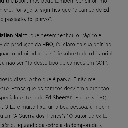
ld the Door
’, mas pode também ser sinónimo
género. Por agora, significa que “o cameo de
Ed
no passado, foi parvo”.
istian Nairn
, que desempenhou o trágico e
 6 da produção da
HBO
, foi claro na sua opinião.
uanto admirador da série sobre todo o historial
ou não ser “fã deste tipo de cameos em GOT”.
 gosto disso. Acho que é parvo. E não me
ente. Penso que os cameos desviam a atenção
Especialmente, o do
Ed Sheeran
. Eu pensei «Que
?». O Ed é muito fixe, uma boa pessoa, um bom
u em ‘A Guerra dos Tronos’?” O autor do êxito
a série, aquando da estreia da temporada 7,