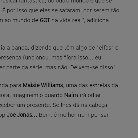
ical fantástica, do outro mundo e que se
. É por isso que eles se safaram, por serem tão
em ao mundo de
GOT
na vida real”, adiciona
ogia a banda, dizendo que têm algo de “elfos” e
 presença funcionou, mas “fora isso… eu
r parte da série, mas não. Deixem-se disso”.
nda para
Maisie Williams
, uma das estrelas da
Agora, imaginem o quanto
Nair
n irá odiar
ceber um presente. Se lhes dá na cabeça
pop
Joe Jonas
… Bem, é melhor nem pensar