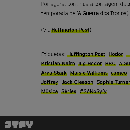
Por agora, continua a contagem decr
temporada de
‘A Guerra dos Tronos’
(Via
Huffington Post
)
Etiquetas:
Huffington Post
Hodor
H
Kristian Nairn
Iug Hodor
HBO
A Gu
Arya Stark
Maisie Williams
cameo
Joffrey
Jack Gleeson
Sophie Turne
Música
Séries
#SóNoSyfy