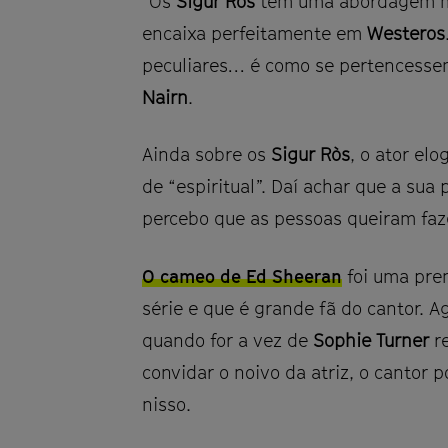
“Os
Sigur Ròs
têm uma abordagem mus
encaixa perfeitamente em
Westeros
peculiares… é como se pertencess
Nairn
.
Ainda sobre os
Sigur Ròs
, o ator el
de “espiritual”. Daí achar que a sua
percebo que as pessoas queiram faze
O cameo de Ed Sheeran
foi uma pre
série e que é grande fã do cantor. 
quando for a vez de
Sophie Turner
re
convidar o noivo da atriz, o cantor 
nisso.