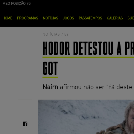
Passar
NOS POSIÇÃO 90
para
Menu
o
HOME
PROGRAMAS
NOTÍCIAS
JOGOS
PASSATEMPOS
GALERIAS
SU
principal
conteúdo
principal
NOTÍCIAS /
8Y
HODOR DETESTOU A P
GOT
Nairn
afirmou não ser “fã deste
Share
on
Twitter
Share
on