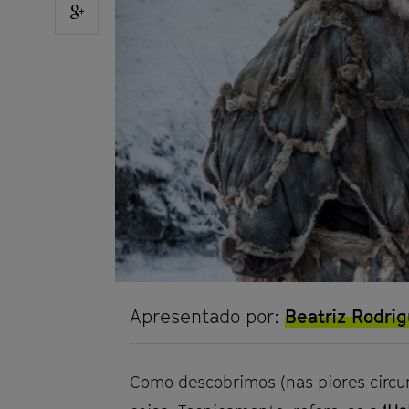
Facebook
Share
on
Google
plus
Apresentado por:
Beatriz Rodri
Como descobrimos (nas piores circu