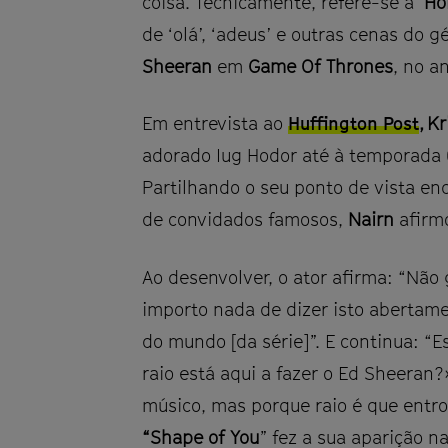
coisa. Tecnicamente, refere-se a
‘Ho
de ‘olá’, ‘adeus’ e outras cenas do 
Sheeran
em
Game Of Thrones
, no a
Em entrevista ao
Huffington Post
,
Kr
adorado Iug Hodor até à temporada
Partilhando o seu ponto de vista enq
de convidados famosos,
Nairn
afirm
Ao desenvolver, o ator afirma: “Não
importo nada de dizer isto abertam
do mundo [da série]”. E continua: “
raio está aqui a fazer o Ed Sheeran
músico, mas porque raio é que entro
“Shape of You
” fez a sua aparição n