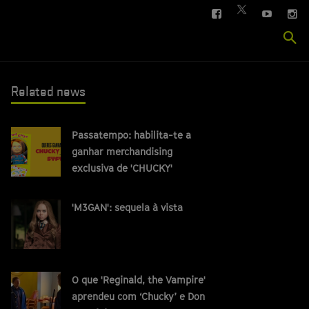
FACEBOOK
YOUTUBE
IN
TWITTER
Se
si
Related news
Passatempo: habilita-te a
ganhar merchandising
exclusiva de 'CHUCKY'
'M3GAN': sequela à vista
O que 'Reginald, the Vampire'
aprendeu com ‘Chucky’ e Don