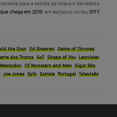
escente para a estreia da oitava e derradeira
, que chega em 2019
, em exclusivo no teu
SYFY
.
old the Door
Ed Sheeran
Game of Thrones
erra dos Tronos
GoT
Shape of You
Lannister
Mastodon
Of Monsters and Men
Sigur Ròs
r
Joe Jonas
Syfy
Estreia
Portugal
Televisão