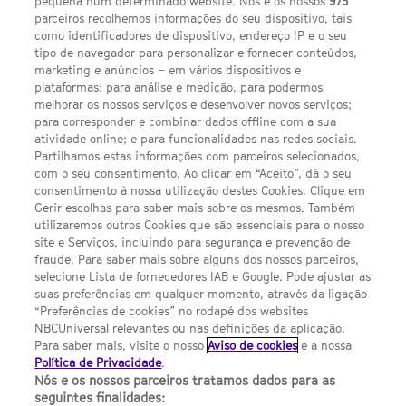
pequena num determinado website. Nós e os nossos
975
parceiros recolhemos informações do seu dispositivo, tais
FACEBOOK
YOUTUBE
INSTAGRAM
SEGUE-NOS
como identificadores de dispositivo, endereço IP e o seu
TWITTER
tipo de navegador para personalizar e fornecer conteúdos,
LINKS ÚTEIS
marketing e anúncios – em vários dispositivos e
plataformas; para análise e medição, para podermos
melhorar os nossos serviços e desenvolver novos serviços;
para corresponder e combinar dados offline com a sua
Escolhas de Anúncios
atividade online; e para funcionalidades nas redes sociais.
Política de privacidade
Partilhamos estas informações com parceiros selecionados,
com o seu consentimento. Ao clicar em “Aceito”, dá o seu
Sobre nós
consentimento à nossa utilização destes Cookies. Clique em
Gerir escolhas para saber mais sobre os mesmos. Também
Termos E Condições
utilizaremos outros Cookies que são essenciais para o nosso
site e Serviços, incluindo para segurança e prevenção de
FILMES
fraude. Para saber mais sobre alguns dos nossos parceiros,
selecione Lista de fornecedores IAB e Google. Pode ajustar as
suas preferências em qualquer momento, através da ligação
UMA DIVISÃO DA NBCUNIVERSAL
“Preferências de cookies” no rodapé dos websites
NBCUniversal relevantes ou nas definições da aplicação.
Para saber mais, visite o nosso
Aviso de cookies
e a nossa
Contact us by email: contact.SYFYPortugal@ncbuni.com
Política de Privacidade
.
Nós e os nossos parceiros tratamos dados para as
NBC Universal Global Networks España S.L.U. is wholly owned
seguintes finalidades: