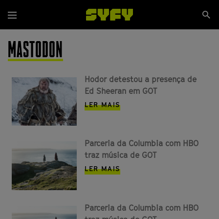
Passar
Se
para
Menu
si
o
conteúdo
MASTODON
principal
Hodor detestou a presença de
Ed Sheeran em GOT
LER MAIS
Parceria da Columbia com HBO
traz música de GOT
LER MAIS
Parceria da Columbia com HBO