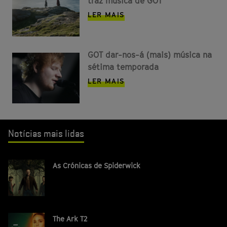
traz música de GOT
LER MAIS
GOT dar-nos-á (mais) música na
sétima temporada
LER MAIS
Notícias mais lidas
As Crónicas de Spiderwick
The Ark T2