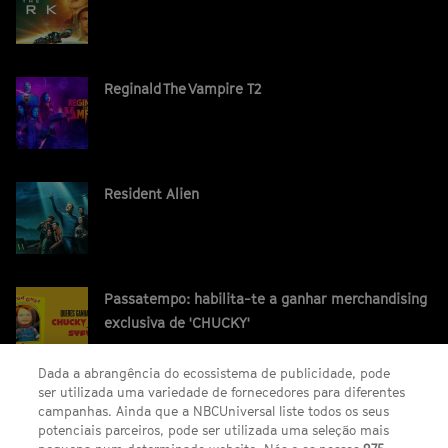
Reginald The Vampire T2
Resident Alien
Passatempo: habilita-te a ganhar merchandising
exclusiva de 'CHUCKY'
Dada a abrangência do ecossistema de publicidade, pode
ser utilizada uma variedade de fornecedores para diferentes
campanhas. Ainda que a NBCUniversal liste todos os seus
potenciais parceiros, pode ser utilizada uma seleção mais