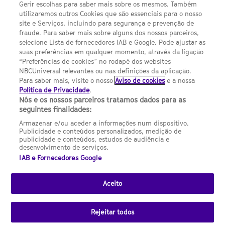
Sobre nós
Gerir escolhas para saber mais sobre os mesmos. Também
utilizaremos outros Cookies que são essenciais para o nosso
Termos E Condições
site e Serviços, incluindo para segurança e prevenção de
fraude. Para saber mais sobre alguns dos nossos parceiros,
FILMES
selecione Lista de fornecedores IAB e Google. Pode ajustar as
suas preferências em qualquer momento, através da ligação
“Preferências de cookies” no rodapé dos websites
UMA DIVISÃO DA NBCUNIVERSAL
NBCUniversal relevantes ou nas definições da aplicação.
Para saber mais, visite o nosso
Aviso de cookies
e a nossa
Política de Privacidade
.
Nós e os nossos parceiros tratamos dados para as
Contact us by email: contact.SYFYPortugal@ncbuni.com
seguintes finalidades:
NBC Universal Global Networks España S.L.U. is wholly owned
Armazenar e/ou aceder a informações num dispositivo.
by Universal Studios International BV
Publicidade e conteúdos personalizados, medição de
publicidade e conteúdos, estudos de audiência e
NBC Universal Global Networks, S.L.U. Paseo de la Castellana,
desenvolvimento de serviços.
95. Planta 10 Edificio Torre Europa 28046 Madrid B-82227893
IAB e Fornecedores Google
SYFY Portugal is subject to Spanish jurisdiction and regulated
by the National Commission on Competition & Markets
Aceito
(CNMC).
Rejeitar todos
Channel
SCI FI Slovenija
SCI FI Србија
SYFY España
SYFY France
SYFY
sites