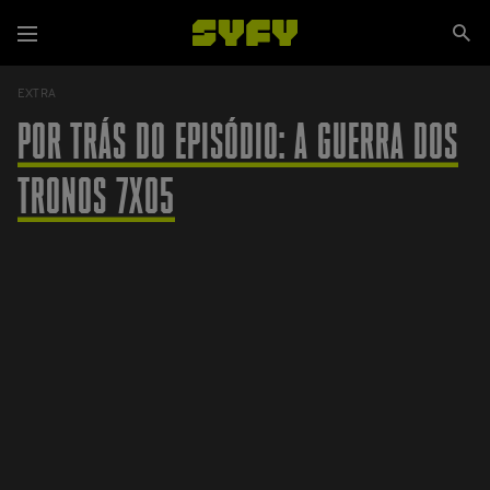
Passar
Se
para
Menu
si
o
conteúdo
EXTRA
principal
POR TRÁS DO EPISÓDIO: A GUERRA DOS
TRONOS 7X05