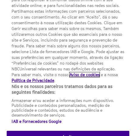
atividade online; e para funcionalidades nas redes sociais.
Escolhas de Anúncios
Partilhamos estas informações com parceiros selecionados,
com o seu consentimento. Ao clicar em “Aceito”, dá o seu
Política de privacidade
consentimento à nossa utilização destes Cookies. Clique em
Sobre nós
Gerir escolhas para saber mais sobre os mesmos. Também
utilizaremos outros Cookies que são essenciais para o nosso
Termos E Condições
site e Serviços, incluindo para segurança e prevenção de
fraude. Para saber mais sobre alguns dos nossos parceiros,
FILMES
selecione Lista de fornecedores IAB e Google. Pode ajustar as
suas preferências em qualquer momento, através da ligação
“Preferências de cookies” no rodapé dos websites
UMA DIVISÃO DA NBCUNIVERSAL
NBCUniversal relevantes ou nas definições da aplicação.
Para saber mais, visite o nosso
Aviso de cookies
e a nossa
Política de Privacidade
.
Nós e os nossos parceiros tratamos dados para as
Contact us by email: contact.SYFYPortugal@ncbuni.com
seguintes finalidades:
NBC Universal Global Networks España S.L.U. is wholly owned
Armazenar e/ou aceder a informações num dispositivo.
by Universal Studios International BV
Publicidade e conteúdos personalizados, medição de
publicidade e conteúdos, estudos de audiência e
NBC Universal Global Networks, S.L.U. Paseo de la Castellana,
desenvolvimento de serviços.
95. Planta 10 Edificio Torre Europa 28046 Madrid B-82227893
IAB e Fornecedores Google
SYFY Portugal is subject to Spanish jurisdiction and regulated
by the National Commission on Competition & Markets