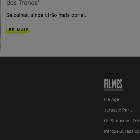
dos Tronos’
Se calhar, ainda virão mais por aí.
LER MAIS
FILMES
Ice Age
Jurassic Park
Os Simpsons: O F
Parque Jurássico 