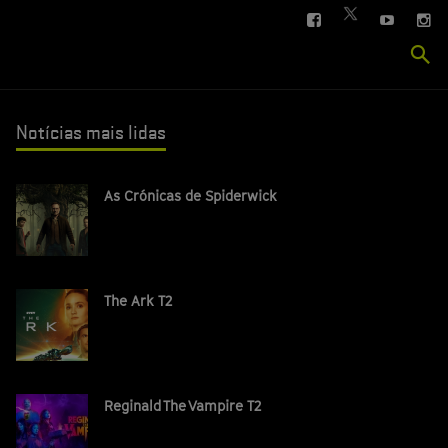
FACEBOOK
YOUTUBE
IN
TWITTER
Se
si
Notícias mais lidas
As Crónicas de Spiderwick
The Ark T2
Reginald The Vampire T2