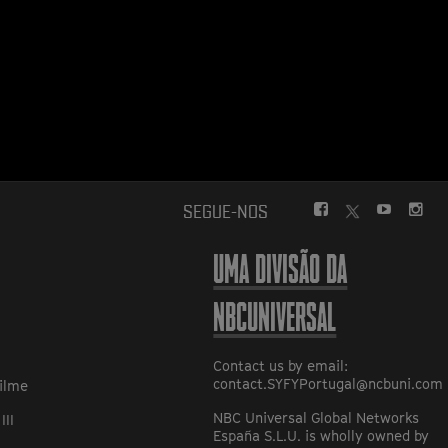
FACEBOOK
YOUTUBE
INS
SEGUE-NOS
TWITTER
UMA DIVISÃO DA
NBCUNIVERSAL
Contact us by email:
contact.SYFYPortugal@ncbuni.com
ilme
NBC Universal Global Networks
III
España S.L.U. is wholly owned by