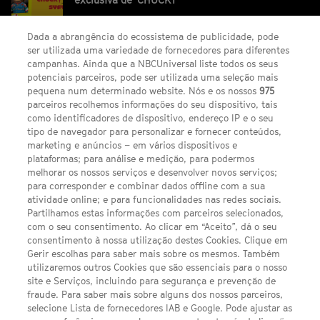
Dada a abrangência do ecossistema de publicidade, pode
ser utilizada uma variedade de fornecedores para diferentes
campanhas. Ainda que a NBCUniversal liste todos os seus
potenciais parceiros, pode ser utilizada uma seleção mais
pequena num determinado website. Nós e os nossos
975
parceiros recolhemos informações do seu dispositivo, tais
FACEBOOK
YOUTUBE
INSTAGRAM
SEGUE-NOS
como identificadores de dispositivo, endereço IP e o seu
TWITTER
tipo de navegador para personalizar e fornecer conteúdos,
LINKS ÚTEIS
marketing e anúncios – em vários dispositivos e
plataformas; para análise e medição, para podermos
melhorar os nossos serviços e desenvolver novos serviços;
Escolhas de Anúncios
para corresponder e combinar dados offline com a sua
atividade online; e para funcionalidades nas redes sociais.
Política de privacidade
Partilhamos estas informações com parceiros selecionados,
com o seu consentimento. Ao clicar em “Aceito”, dá o seu
Sobre nós
consentimento à nossa utilização destes Cookies. Clique em
Gerir escolhas para saber mais sobre os mesmos. Também
Termos E Condições
utilizaremos outros Cookies que são essenciais para o nosso
site e Serviços, incluindo para segurança e prevenção de
FILMES
fraude. Para saber mais sobre alguns dos nossos parceiros,
selecione Lista de fornecedores IAB e Google. Pode ajustar as