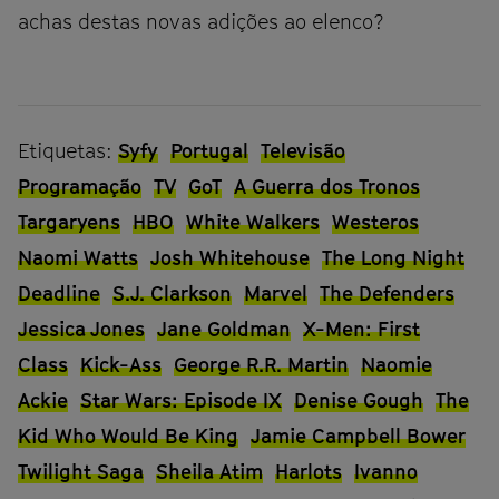
achas destas novas adições ao elenco?
Etiquetas:
Syfy
Portugal
Televisão
Programação
TV
GoT
A Guerra dos Tronos
Targaryens
HBO
White Walkers
Westeros
Naomi Watts
Josh Whitehouse
The Long Night
Deadline
S.J. Clarkson
Marvel
The Defenders
Jessica Jones
Jane Goldman
X-Men: First
Class
Kick-Ass
George R.R. Martin
Naomie
Ackie
Star Wars: Episode IX
Denise Gough
The
Kid Who Would Be King
Jamie Campbell Bower
Twilight Saga
Sheila Atim
Harlots
Ivanno