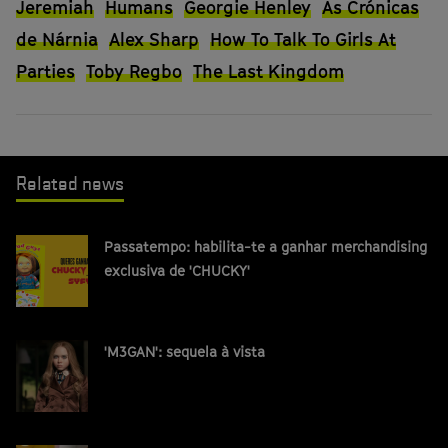
Jeremiah
Humans
Georgie Henley
As Crónicas
de Nárnia
Alex Sharp
How To Talk To Girls At
Parties
Toby Regbo
The Last Kingdom
Related news
Passatempo: habilita-te a ganhar merchandising
exclusiva de 'CHUCKY'
'M3GAN': sequela à vista