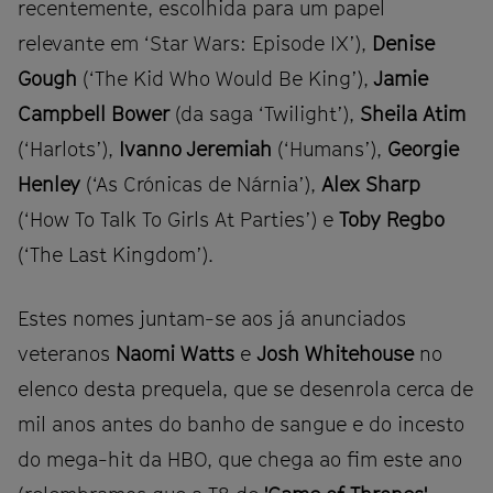
recentemente, escolhida para um papel
relevante em ‘Star Wars: Episode IX’),
Denise
Gough
(‘The Kid Who Would Be King’),
Jamie
Campbell Bower
(da saga ‘Twilight’),
Sheila Atim
(‘Harlots’),
Ivanno Jeremiah
(‘Humans’),
Georgie
Henley
(‘As Crónicas de Nárnia’),
Alex Sharp
(‘How To Talk To Girls At Parties’) e
Toby Regbo
(‘The Last Kingdom’).
Estes nomes juntam-se aos já anunciados
veteranos
Naomi Watts
e
Josh Whitehouse
no
elenco desta prequela, que se desenrola cerca de
mil anos antes do banho de sangue e do incesto
do mega-hit da HBO, que chega ao fim este ano