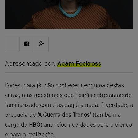
Share
Share
Share
on
on
on
Twitter
Facebook
Google
plus
Apresentado por:
Adam Pockross
Podes, para já, não conhecer nenhuma destas
caras, mas apostamos que ficarás extremamente
familiarizado com elas daqui a nada. É verdade, a
prequela de
‘A Guerra dos Tronos’
(também a
cargo da
HBO
) anunciou novidades para o elenco
e para a realização.