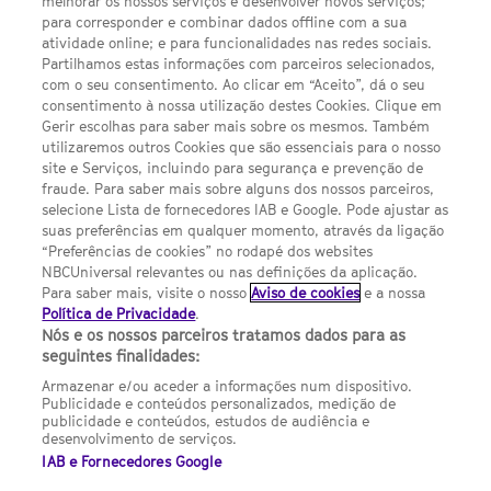
melhorar os nossos serviços e desenvolver novos serviços;
para corresponder e combinar dados offline com a sua
Escolhas de Anúncios
atividade online; e para funcionalidades nas redes sociais.
Política de privacidade
Partilhamos estas informações com parceiros selecionados,
com o seu consentimento. Ao clicar em “Aceito”, dá o seu
Sobre nós
consentimento à nossa utilização destes Cookies. Clique em
Gerir escolhas para saber mais sobre os mesmos. Também
Termos E Condições
utilizaremos outros Cookies que são essenciais para o nosso
site e Serviços, incluindo para segurança e prevenção de
FILMES
fraude. Para saber mais sobre alguns dos nossos parceiros,
selecione Lista de fornecedores IAB e Google. Pode ajustar as
suas preferências em qualquer momento, através da ligação
UMA DIVISÃO DA NBCUNIVERSAL
“Preferências de cookies” no rodapé dos websites
NBCUniversal relevantes ou nas definições da aplicação.
Para saber mais, visite o nosso
Aviso de cookies
e a nossa
Contact us by email: contact.SYFYPortugal@ncbuni.com
Política de Privacidade
.
Nós e os nossos parceiros tratamos dados para as
NBC Universal Global Networks España S.L.U. is wholly owned
seguintes finalidades:
by Universal Studios International BV
Armazenar e/ou aceder a informações num dispositivo.
Publicidade e conteúdos personalizados, medição de
NBC Universal Global Networks, S.L.U. Paseo de la Castellana,
publicidade e conteúdos, estudos de audiência e
95. Planta 10 Edificio Torre Europa 28046 Madrid B-82227893
desenvolvimento de serviços.
IAB e Fornecedores Google
SYFY Portugal is subject to Spanish jurisdiction and regulated
by the National Commission on Competition & Markets