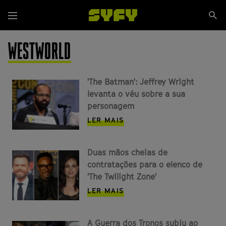
Passar
Se
para
Menu
si
o
conteúdo
WESTWORLD
principal
'The Batman': Jeffrey Wright
levanta o véu sobre a sua
personagem
LER MAIS
Duas mãos cheias de
contratações para o elenco de
'The Twilight Zone'
LER MAIS
A Guerra dos Tronos subiu ao