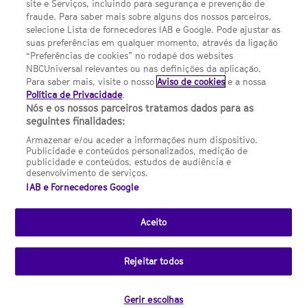
site e Serviços, incluindo para segurança e prevenção de
FILMES
fraude. Para saber mais sobre alguns dos nossos parceiros,
selecione Lista de fornecedores IAB e Google. Pode ajustar as
suas preferências em qualquer momento, através da ligação
UMA DIVISÃO DA NBCUNIVERSAL
“Preferências de cookies” no rodapé dos websites
NBCUniversal relevantes ou nas definições da aplicação.
Para saber mais, visite o nosso
Aviso de cookies
e a nossa
Contact us by email: contact.SYFYPortugal@ncbuni.com
Política de Privacidade
.
Nós e os nossos parceiros tratamos dados para as
NBC Universal Global Networks España S.L.U. is wholly owned
seguintes finalidades:
by Universal Studios International BV
Armazenar e/ou aceder a informações num dispositivo.
Publicidade e conteúdos personalizados, medição de
NBC Universal Global Networks, S.L.U. Paseo de la Castellana,
publicidade e conteúdos, estudos de audiência e
95. Planta 10 Edificio Torre Europa 28046 Madrid B-82227893
desenvolvimento de serviços.
IAB e Fornecedores Google
SYFY Portugal is subject to Spanish jurisdiction and regulated
by the National Commission on Competition & Markets
(CNMC).
Aceito
Channel
SCI FI Slovenija
SCI FI Србија
SYFY España
SYFY France
SYFY
sites
Rejeitar todos
Portugal
SYFY USA
© 2026 NBC Universal Global Networks España S.L.U. All rights
Gerir escolhas
reserved.