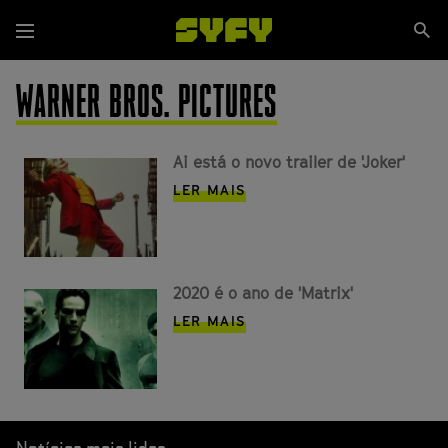
Passar
Se
para
Menu
si
o
conteúdo
WARNER BROS. PICTURES
principal
Ai está o novo trailer de 'Joker'
LER MAIS
2020 é o ano de 'Matrix'
LER MAIS