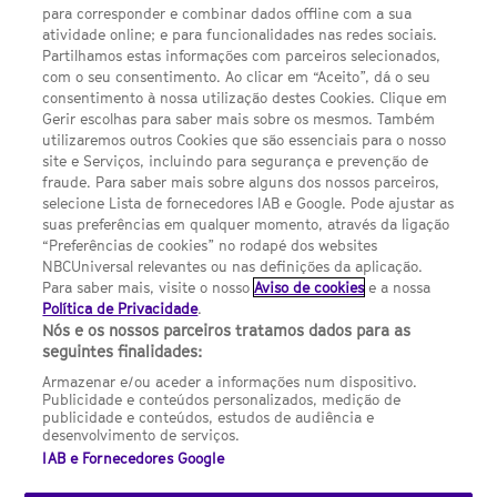
Escolhas de Anúncios
para corresponder e combinar dados offline com a sua
atividade online; e para funcionalidades nas redes sociais.
Política de privacidade
Partilhamos estas informações com parceiros selecionados,
com o seu consentimento. Ao clicar em “Aceito”, dá o seu
Sobre nós
consentimento à nossa utilização destes Cookies. Clique em
Gerir escolhas para saber mais sobre os mesmos. Também
Termos E Condições
utilizaremos outros Cookies que são essenciais para o nosso
site e Serviços, incluindo para segurança e prevenção de
FILMES
fraude. Para saber mais sobre alguns dos nossos parceiros,
selecione Lista de fornecedores IAB e Google. Pode ajustar as
suas preferências em qualquer momento, através da ligação
UMA DIVISÃO DA NBCUNIVERSAL
“Preferências de cookies” no rodapé dos websites
NBCUniversal relevantes ou nas definições da aplicação.
Para saber mais, visite o nosso
Aviso de cookies
e a nossa
Contact us by email: contact.SYFYPortugal@ncbuni.com
Política de Privacidade
.
Nós e os nossos parceiros tratamos dados para as
NBC Universal Global Networks España S.L.U. is wholly owned
seguintes finalidades:
by Universal Studios International BV
Armazenar e/ou aceder a informações num dispositivo.
Publicidade e conteúdos personalizados, medição de
NBC Universal Global Networks, S.L.U. Paseo de la Castellana,
publicidade e conteúdos, estudos de audiência e
95. Planta 10 Edificio Torre Europa 28046 Madrid B-82227893
desenvolvimento de serviços.
IAB e Fornecedores Google
SYFY Portugal is subject to Spanish jurisdiction and regulated
by the National Commission on Competition & Markets