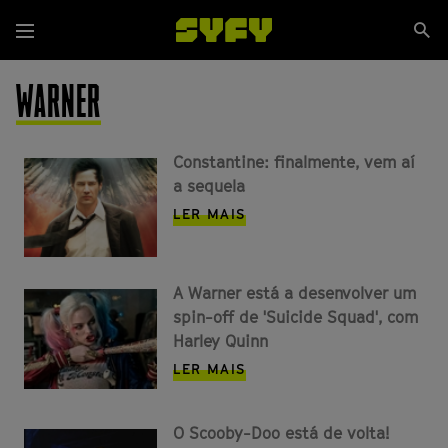
Passar
Se
para
Menu
si
o
conteúdo
WARNER
principal
Constantine: finalmente, vem aí
a sequela
LER MAIS
A Warner está a desenvolver um
spin-off de 'Suicide Squad', com
Harley Quinn
LER MAIS
O Scooby-Doo está de volta!