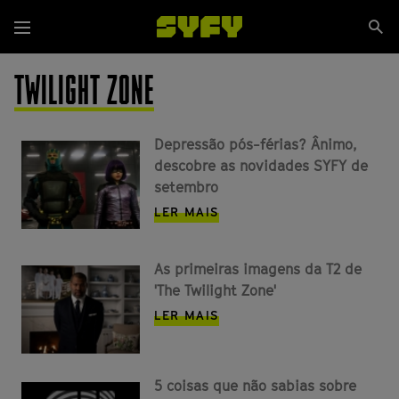
Passar
Se
para
Menu
si
o
conteúdo
TWILIGHT ZONE
principal
Depressão pós-férias? Ânimo,
descobre as novidades SYFY de
setembro
LER MAIS
As primeiras imagens da T2 de
'The Twilight Zone'
LER MAIS
5 coisas que não sabias sobre