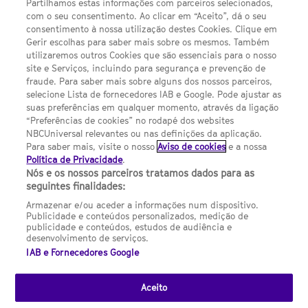
Política de privacidade
Partilhamos estas informações com parceiros selecionados,
com o seu consentimento. Ao clicar em “Aceito”, dá o seu
Sobre nós
consentimento à nossa utilização destes Cookies. Clique em
Gerir escolhas para saber mais sobre os mesmos. Também
Termos E Condições
utilizaremos outros Cookies que são essenciais para o nosso
site e Serviços, incluindo para segurança e prevenção de
FILMES
fraude. Para saber mais sobre alguns dos nossos parceiros,
selecione Lista de fornecedores IAB e Google. Pode ajustar as
suas preferências em qualquer momento, através da ligação
UMA DIVISÃO DA NBCUNIVERSAL
“Preferências de cookies” no rodapé dos websites
NBCUniversal relevantes ou nas definições da aplicação.
Para saber mais, visite o nosso
Aviso de cookies
e a nossa
Contact us by email: contact.SYFYPortugal@ncbuni.com
Política de Privacidade
.
Nós e os nossos parceiros tratamos dados para as
NBC Universal Global Networks España S.L.U. is wholly owned
seguintes finalidades:
by Universal Studios International BV
Armazenar e/ou aceder a informações num dispositivo.
Publicidade e conteúdos personalizados, medição de
NBC Universal Global Networks, S.L.U. Paseo de la Castellana,
publicidade e conteúdos, estudos de audiência e
95. Planta 10 Edificio Torre Europa 28046 Madrid B-82227893
desenvolvimento de serviços.
IAB e Fornecedores Google
SYFY Portugal is subject to Spanish jurisdiction and regulated
by the National Commission on Competition & Markets
(CNMC).
Aceito