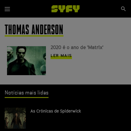
Passar
Se
para
Menu
si
o
conteúdo
THOMAS ANDERSON
principal
2020 é o ano de 'Matrix'
LER MAIS
Notícias mais lidas
As Crónicas de Spiderwick