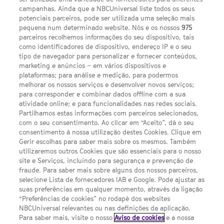
campanhas. Ainda que a NBCUniversal liste todos os seus
potenciais parceiros, pode ser utilizada uma seleção mais
pequena num determinado website. Nós e os nossos
975
parceiros recolhemos informações do seu dispositivo, tais
FACEBOOK
YOUTUBE
INSTAGRAM
SEGUE-NOS
como identificadores de dispositivo, endereço IP e o seu
TWITTER
tipo de navegador para personalizar e fornecer conteúdos,
LINKS ÚTEIS
marketing e anúncios – em vários dispositivos e
plataformas; para análise e medição, para podermos
melhorar os nossos serviços e desenvolver novos serviços;
para corresponder e combinar dados offline com a sua
Escolhas de Anúncios
atividade online; e para funcionalidades nas redes sociais.
Política de privacidade
Partilhamos estas informações com parceiros selecionados,
com o seu consentimento. Ao clicar em “Aceito”, dá o seu
Sobre nós
consentimento à nossa utilização destes Cookies. Clique em
Gerir escolhas para saber mais sobre os mesmos. Também
Termos E Condições
utilizaremos outros Cookies que são essenciais para o nosso
site e Serviços, incluindo para segurança e prevenção de
FILMES
fraude. Para saber mais sobre alguns dos nossos parceiros,
selecione Lista de fornecedores IAB e Google. Pode ajustar as
suas preferências em qualquer momento, através da ligação
UMA DIVISÃO DA NBCUNIVERSAL
“Preferências de cookies” no rodapé dos websites
NBCUniversal relevantes ou nas definições da aplicação.
Para saber mais, visite o nosso
Aviso de cookies
e a nossa