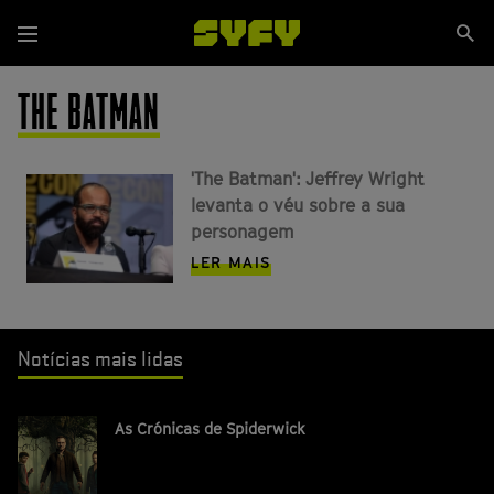
Passar
Se
para
Menu
si
o
conteúdo
THE BATMAN
principal
'The Batman': Jeffrey Wright
levanta o véu sobre a sua
personagem
LER MAIS
Notícias mais lidas
As Crónicas de Spiderwick