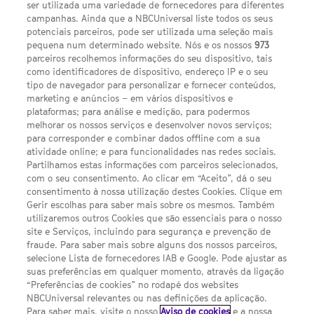
ser utilizada uma variedade de fornecedores para diferentes
campanhas. Ainda que a NBCUniversal liste todos os seus
potenciais parceiros, pode ser utilizada uma seleção mais
pequena num determinado website. Nós e os nossos
973
parceiros recolhemos informações do seu dispositivo, tais
FACEBOOK
YOUTUBE
INSTAGRAM
SEGUE-NOS
como identificadores de dispositivo, endereço IP e o seu
TWITTER
tipo de navegador para personalizar e fornecer conteúdos,
LINKS ÚTEIS
marketing e anúncios – em vários dispositivos e
plataformas; para análise e medição, para podermos
melhorar os nossos serviços e desenvolver novos serviços;
Escolhas de Anúncios
para corresponder e combinar dados offline com a sua
atividade online; e para funcionalidades nas redes sociais.
Política de privacidade
Partilhamos estas informações com parceiros selecionados,
com o seu consentimento. Ao clicar em “Aceito”, dá o seu
Sobre nós
consentimento à nossa utilização destes Cookies. Clique em
Gerir escolhas para saber mais sobre os mesmos. Também
Termos E Condições
utilizaremos outros Cookies que são essenciais para o nosso
site e Serviços, incluindo para segurança e prevenção de
FILMES
fraude. Para saber mais sobre alguns dos nossos parceiros,
selecione Lista de fornecedores IAB e Google. Pode ajustar as
suas preferências em qualquer momento, através da ligação
UMA DIVISÃO DA NBCUNIVERSAL
“Preferências de cookies” no rodapé dos websites
NBCUniversal relevantes ou nas definições da aplicação.
Para saber mais, visite o nosso
Aviso de cookies
e a nossa