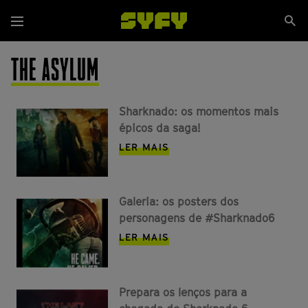
Passar
Se
para
Menu
si
o
conteúdo
THE ASYLUM
principal
Sharknado: os momentos mais
épicos da saga!
LER MAIS
Galeria: os posters dos
personagens de #Sharknado6
LER MAIS
Prepara os lenços para a