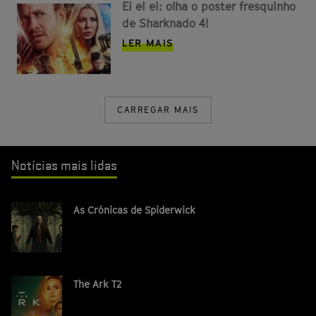
Ei ei ei: olha o poster fresquinho
de Sharknado 4!
LER MAIS
CARREGAR MAIS
Notícias mais lidas
As Crónicas de Spiderwick
The Ark T2