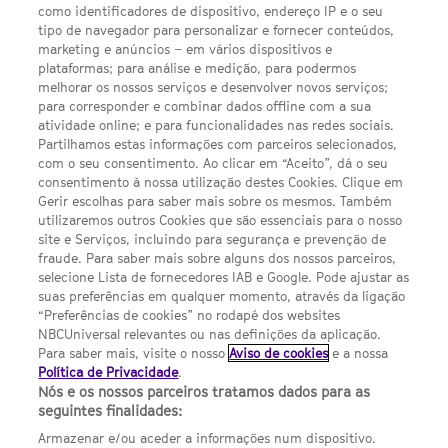
SEGUE-NOS
como identificadores de dispositivo, endereço IP e o seu
TWITTER
tipo de navegador para personalizar e fornecer conteúdos,
LINKS ÚTEIS
marketing e anúncios – em vários dispositivos e
plataformas; para análise e medição, para podermos
melhorar os nossos serviços e desenvolver novos serviços;
Escolhas de Anúncios
para corresponder e combinar dados offline com a sua
atividade online; e para funcionalidades nas redes sociais.
Política de privacidade
Partilhamos estas informações com parceiros selecionados,
com o seu consentimento. Ao clicar em “Aceito”, dá o seu
Sobre nós
consentimento à nossa utilização destes Cookies. Clique em
Gerir escolhas para saber mais sobre os mesmos. Também
Termos E Condições
utilizaremos outros Cookies que são essenciais para o nosso
site e Serviços, incluindo para segurança e prevenção de
FILMES
fraude. Para saber mais sobre alguns dos nossos parceiros,
selecione Lista de fornecedores IAB e Google. Pode ajustar as
suas preferências em qualquer momento, através da ligação
UMA DIVISÃO DA NBCUNIVERSAL
“Preferências de cookies” no rodapé dos websites
NBCUniversal relevantes ou nas definições da aplicação.
Para saber mais, visite o nosso
Aviso de cookies
e a nossa
Contact us by email: contact.SYFYPortugal@ncbuni.com
Política de Privacidade
.
Nós e os nossos parceiros tratamos dados para as
NBC Universal Global Networks España S.L.U. is wholly owned
seguintes finalidades:
by Universal Studios International BV
Armazenar e/ou aceder a informações num dispositivo.