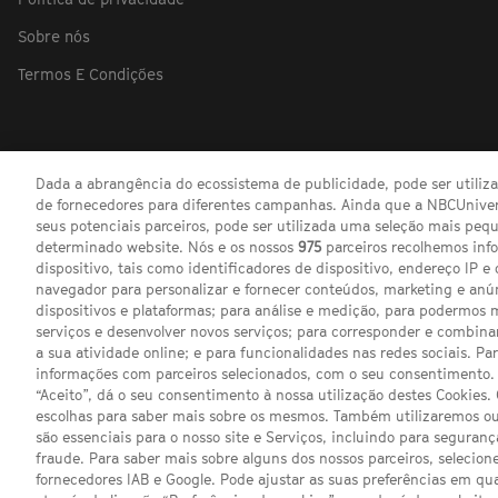
Sobre nós
Termos E Condições
Dada a abrangência do ecossistema de publicidade, pode ser utili
de fornecedores para diferentes campanhas. Ainda que a NBCUnivers
seus potenciais parceiros, pode ser utilizada uma seleção mais pe
determinado website. Nós e os nossos
975
parceiros recolhemos inf
dispositivo, tais como identificadores de dispositivo, endereço IP e 
navegador para personalizar e fornecer conteúdos, marketing e anú
dispositivos e plataformas; para análise e medição, para podermos 
serviços e desenvolver novos serviços; para corresponder e combina
a sua atividade online; e para funcionalidades nas redes sociais. Pa
informações com parceiros selecionados, com o seu consentimento. 
“Aceito”, dá o seu consentimento à nossa utilização destes Cookies.
escolhas para saber mais sobre os mesmos. Também utilizaremos ou
são essenciais para o nosso site e Serviços, incluindo para seguran
fraude. Para saber mais sobre alguns dos nossos parceiros, selecione
fornecedores IAB e Google. Pode ajustar as suas preferências em q