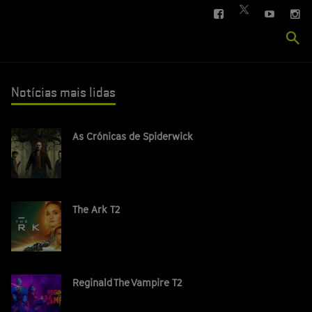
FACEBOOK
YOUTUBE
IN
TWITTER
Se
si
Notícias mais lidas
As Crónicas de Spiderwick
The Ark T2
Reginald The Vampire T2