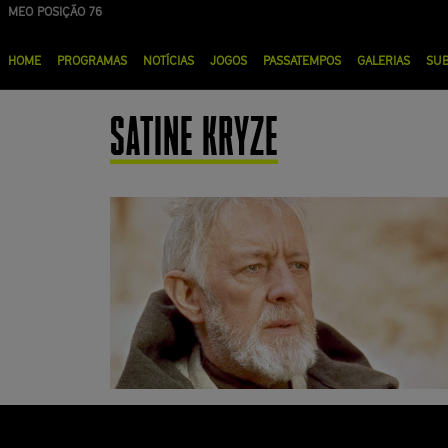
Passar
MEO POSIÇÃO 76
para
Menu
o
HOME
PROGRAMAS
NOTÍCIAS
JOGOS
PASSATEMPOS
GALERIAS
SU
principal
conteúdo
principal
SATINE KRYZE