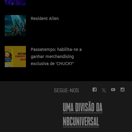
Resident Alien
Passatempo: habilita-te a
ganhar merchandising
exclusiva de 'CHUCKY'
FACEBOOK
YOUTUBE
INS
SEGUE-NOS
TWITTER
UMA DIVISÃO DA
NBCUNIVERSAL