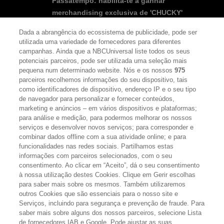
Passatempo: habilita-te a ganhar
merchandising exclusiva de 'CHUCKY'
Dada a abrangência do ecossistema de publicidade, pode ser
utilizada uma variedade de fornecedores para diferentes
campanhas. Ainda que a NBCUniversal liste todos os seus
potenciais parceiros, pode ser utilizada uma seleção mais
pequena num determinado website. Nós e os nossos
975
SEGUE-NOS
FACEBOOK
YOUTUBE
INSTAGRAM
parceiros recolhemos informações do seu dispositivo, tais
TWITTER
como identificadores de dispositivo, endereço IP e o seu tipo
LINKS ÚTEIS
de navegador para personalizar e fornecer conteúdos,
marketing e anúncios – em vários dispositivos e plataformas;
para análise e medição, para podermos melhorar os nossos
serviços e desenvolver novos serviços; para corresponder e
Escolhas de Anúncios
combinar dados offline com a sua atividade online; e para
funcionalidades nas redes sociais. Partilhamos estas
Política de privacidade
informações com parceiros selecionados, com o seu
Sobre nós
consentimento. Ao clicar em “Aceito”, dá o seu consentimento
à nossa utilização destes Cookies. Clique em Gerir escolhas
Termos E Condições
para saber mais sobre os mesmos. Também utilizaremos
outros Cookies que são essenciais para o nosso site e
FILMES
Serviços, incluindo para segurança e prevenção de fraude. Para
saber mais sobre alguns dos nossos parceiros, selecione Lista
de fornecedores IAB e Google. Pode ajustar as suas