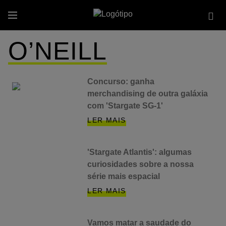
Passar
Se
para
Menu
site
o
conteúdo
O’NEILL
principal
Concurso: ganha
merchandising de outra galáxia
com 'Stargate SG-1'
LER MAIS
'Stargate Atlantis': algumas
curiosidades sobre a nossa
série mais espacial
LER MAIS
Vamos matar a saudade do