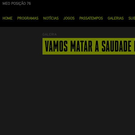
Passar
MEO POSIÇÃO 76
NOS POSIÇÃO 90
para
Menu
o
HOME
PROGRAMAS
NOTÍCIAS
JOGOS
PASSATEMPOS
GALERIAS
SU
principal
conteúdo
principal
GALERIA
VAMOS MATAR A SAUDADE D