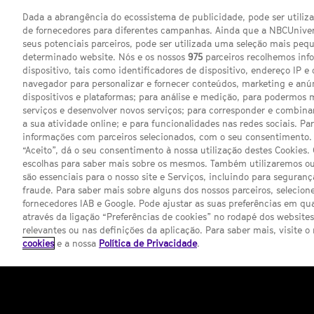
Dada a abrangência do ecossistema de publicidade, pode ser utili
de fornecedores para diferentes campanhas. Ainda que a NBCUnivers
Enquanto a data não chega, podes ir
Share
seus potenciais parceiros, pode ser utilizada uma seleção mais pe
on
que a estreia de 'Stargate Atlantis'
determinado website. Nós e os nossos
975
parceiros recolhemos inf
Twitter
dispositivo, tais como identificadores de dispositivo, endereço IP e 
Share
connosco já na
próxima quarta-feira
navegador para personalizar e fornecer conteúdos, marketing e anú
on
dispositivos e plataformas; para análise e medição, para podermos 
Facebook
serviços e desenvolver novos serviços; para corresponder e combina
Share
Até lá, dá uma vista de olhos a esta 
a sua atividade online; e para funcionalidades nas redes sociais. Pa
on
Google
informações com parceiros selecionados, com o seu consentimento. 
algumas curiosidades sobre a série
a
plus
“Aceito”, dá o seu consentimento à nossa utilização destes Cookies.
escolhas para saber mais sobre os mesmos. Também utilizaremos ou
Ver
são essenciais para o nosso site e Serviços, incluindo para seguran
comentários
fraude. Para saber mais sobre alguns dos nossos parceiros, selecione
Etiquetas:
Stargate Atlantis
Starga
fornecedores IAB e Google. Pode ajustar as suas preferências em q
através da ligação “Preferências de cookies” no rodapé dos website
Estreia
Notícias
Televisão
O’Neill
relevantes ou nas definições da aplicação. Para saber mais, visite o
cookies
e a nossa
Política de Privacidade
.
Steen
Blackhawk Omega
Wraith
J
Comentários