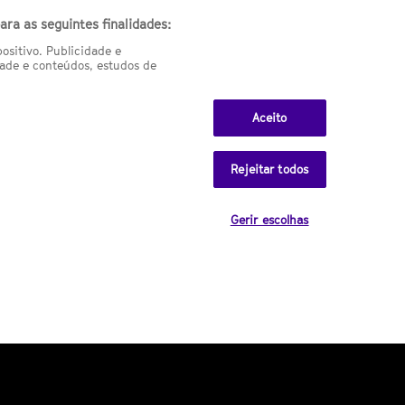
ra as seguintes finalidades:
sitivo. Publicidade e
Related galleries
ade e conteúdos, estudos de
Falta pouco: mais fotos da T8
Aceito
de 'A Guerra dos Tronos'
Rejeitar todos
Última hora: reveladas novas
Gerir escolhas
fotos da T8 de GOT
15 cromos de Star Wars
autografados por Mark Hamill
The Magicians: se estas