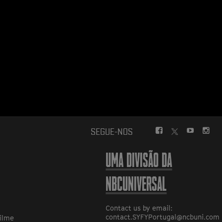
FACEBOOK
YOUTUBE
INS
SEGUE-NOS
TWITTER
UMA DIVISÃO DA
NBCUNIVERSAL
Contact us by email:
contact.SYFYPortugal@ncbuni.com
ilme