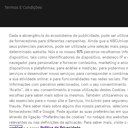
Termos E Condições
Dada a abrangência do ecossistema de publicidade, pode ser utili
de fornecedores para diferentes campanhas. Ainda que a NBCUnivers
seus potenciais parceiros, pode ser utilizada uma seleção mais pe
determinado website. Nós e os nossos
975
parceiros recolhemos inf
dispositivo, tais como identificadores de dispositivo, endereço IP e 
navegador para personalizar e fornecer conteúdos, marketing e anú
dispositivos e plataformas; para análise e medição, para podermos 
serviços e desenvolver novos serviços; para corresponder e combina
a sua atividade online; e para funcionalidades nas redes sociais. Pa
informações com parceiros selecionados, com o seu consentimento. 
“Aceito”, dá o seu consentimento à nossa utilização destes Cookies.
escolhas para saber mais sobre os mesmos. Também utilizaremos ou
são essenciais para o nosso site e Serviços, incluindo para seguran
fraude. Para saber mais sobre alguns dos nossos parceiros, selecione
fornecedores IAB e Google. Pode ajustar as suas preferências em q
através da ligação “Preferências de cookies” no rodapé dos website
Channel
SCI FI 
relevantes ou nas definições da aplicação. Para saber mais, visite o
sites
cookies
e a nossa
Política de Privacidade
.