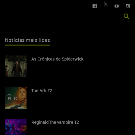
FACEBOOK
YOUTUBE
IN
TWITTER
Se
si
Notícias mais lidas
As Crónicas de Spiderwick
The Ark T2
Reginald The Vampire T2