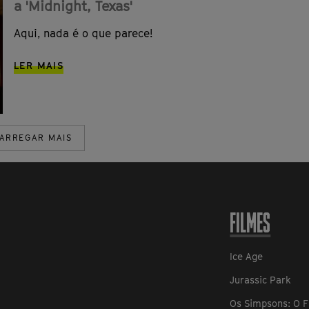
a 'Midnight, Texas'
Aqui, nada é o que parece!
LER MAIS
ARREGAR MAIS
FILMES
Ice Age
Jurassic Park
Os Simpsons: O F