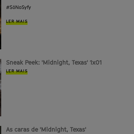
#SóNoSyfy
LER MAIS
Sneak Peek: 'Midnight, Texas' 1x01
LER MAIS
As caras de 'Midnight, Texas'