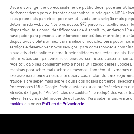
Dada a abrangência do ecossistema de publicidade, pode ser utili
de fornecedores para diferentes campanhas. Ainda que a NBCUnivers
Share
seus potenciais parceiros, pode ser utilizada uma seleção mais pe
on
Etiquetas:
True Blood
Monica Breen
determinado website. Nós e os nossos
975
parceiros recolhemos inf
Twitter
dispositivo, tais como identificadores de dispositivo, endereço IP e 
Texas
Syfy
Portugal
Notícias
TV
T
Share
navegador para personalizar e fornecer conteúdos, marketing e anú
on
Jason Lewis
dispositivos e plataformas; para análise e medição, para podermos 
Facebook
serviços e desenvolver novos serviços; para corresponder e combina
Share
a sua atividade online; e para funcionalidades nas redes sociais. Pa
on
Google
informações com parceiros selecionados, com o seu consentimento. 
plus
“Aceito”, dá o seu consentimento à nossa utilização destes Cookies.
Comentários
escolhas para saber mais sobre os mesmos. Também utilizaremos ou
Ver
são essenciais para o nosso site e Serviços, incluindo para seguran
comentários
fraude. Para saber mais sobre alguns dos nossos parceiros, selecione
fornecedores IAB e Google. Pode ajustar as suas preferências em q
através da ligação “Preferências de cookies” no rodapé dos website
relevantes ou nas definições da aplicação. Para saber mais, visite o
cookies
e a nossa
Política de Privacidade
.