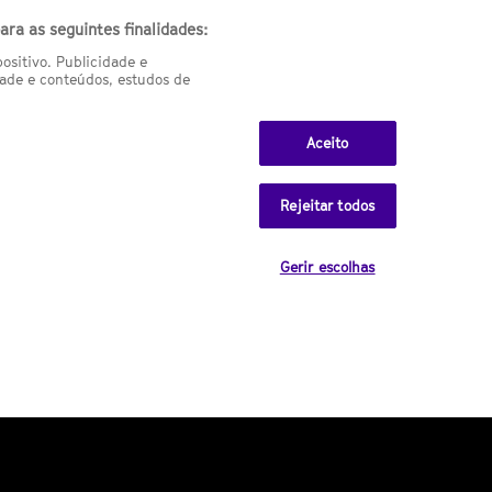
ra as seguintes finalidades:
sitivo. Publicidade e
Related galleries
ade e conteúdos, estudos de
Falta pouco: mais fotos da T8
Aceito
de 'A Guerra dos Tronos'
Rejeitar todos
Última hora: reveladas novas
Gerir escolhas
fotos da T8 de GOT
15 cromos de Star Wars
autografados por Mark Hamill
The Magicians: se estas