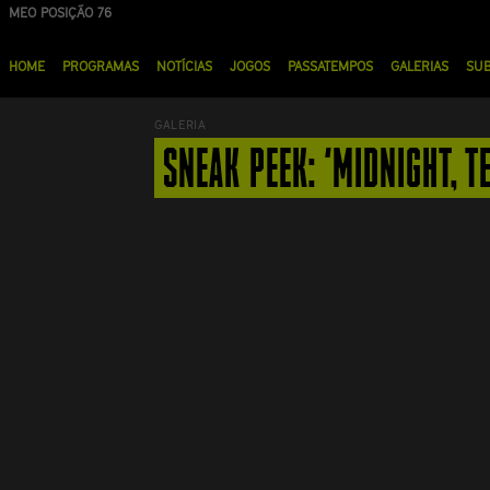
Passar
MEO POSIÇÃO 76
NOS POSIÇÃO 90
para
Menu
o
HOME
PROGRAMAS
NOTÍCIAS
JOGOS
PASSATEMPOS
GALERIAS
SU
principal
conteúdo
principal
GALERIA
SNEAK PEEK: 'MIDNIGHT, T