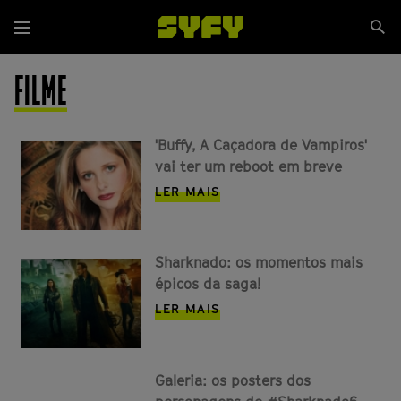
Passar
Se
para
Menu
si
o
conteúdo
FILME
principal
'Buffy, A Caçadora de Vampiros'
vai ter um reboot em breve
LER MAIS
Sharknado: os momentos mais
épicos da saga!
LER MAIS
Galeria: os posters dos