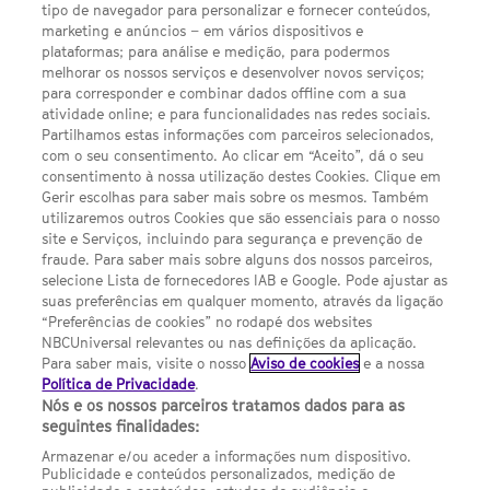
tipo de navegador para personalizar e fornecer conteúdos,
LINKS ÚTEIS
marketing e anúncios – em vários dispositivos e
plataformas; para análise e medição, para podermos
melhorar os nossos serviços e desenvolver novos serviços;
para corresponder e combinar dados offline com a sua
Escolhas de Anúncios
atividade online; e para funcionalidades nas redes sociais.
Política de privacidade
Partilhamos estas informações com parceiros selecionados,
com o seu consentimento. Ao clicar em “Aceito”, dá o seu
Sobre nós
consentimento à nossa utilização destes Cookies. Clique em
Gerir escolhas para saber mais sobre os mesmos. Também
Termos E Condições
utilizaremos outros Cookies que são essenciais para o nosso
site e Serviços, incluindo para segurança e prevenção de
FILMES
fraude. Para saber mais sobre alguns dos nossos parceiros,
selecione Lista de fornecedores IAB e Google. Pode ajustar as
suas preferências em qualquer momento, através da ligação
UMA DIVISÃO DA NBCUNIVERSAL
“Preferências de cookies” no rodapé dos websites
NBCUniversal relevantes ou nas definições da aplicação.
Para saber mais, visite o nosso
Aviso de cookies
e a nossa
Contact us by email: contact.SYFYPortugal@ncbuni.com
Política de Privacidade
.
Nós e os nossos parceiros tratamos dados para as
NBC Universal Global Networks España S.L.U. is wholly owned
seguintes finalidades:
by Universal Studios International BV
Armazenar e/ou aceder a informações num dispositivo.
Publicidade e conteúdos personalizados, medição de
NBC Universal Global Networks, S.L.U. Paseo de la Castellana,