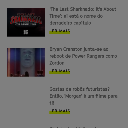
‘The Last Sharknado: It’s About
Time’: aí está o nome do
derradeiro capítulo
LER MAIS
Bryan Cranston junta-se ao
reboot de Power Rangers como
Zordon
LER MAIS
Gostas de robôs futuristas?
Então, 'Morgan' é um filme para
ti!
LER MAIS