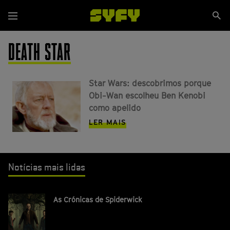
Passar
Se
para
Menu
si
o
conteúdo
DEATH STAR
principal
Star Wars: descobrimos porque
Obi-Wan escolheu Ben Kenobi
como apelido
LER MAIS
Notícias mais lidas
As Crónicas de Spiderwick