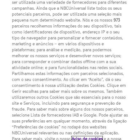
ser utilizada uma variedade de fornecedores para diferentes
campanhas. Ainda que a NBCUniversal liste todos os seus
potenciais parceiros, pode ser utilizada uma seleção mais
pequena num determinado website. Nós e os nossos
973
parceiros recolhemos informações do seu dispositivo, tais
FACEBOOK
YOUTUBE
INSTAGRAM
SEGUE-NOS
como identificadores de dispositivo, endereço IP e o seu
TWITTER
tipo de navegador para personalizar e fornecer conteúdos,
LINKS ÚTEIS
marketing e anúncios – em vários dispositivos e
plataformas; para análise e medição, para podermos
melhorar os nossos serviços e desenvolver novos serviços;
Escolhas de Anúncios
para corresponder e combinar dados offline com a sua
atividade online; e para funcionalidades nas redes sociais.
Política de privacidade
Partilhamos estas informações com parceiros selecionados,
com o seu consentimento. Ao clicar em “Aceito”, dá o seu
Sobre nós
consentimento à nossa utilização destes Cookies. Clique em
Gerir escolhas para saber mais sobre os mesmos. Também
Termos E Condições
utilizaremos outros Cookies que são essenciais para o nosso
site e Serviços, incluindo para segurança e prevenção de
FILMES
fraude. Para saber mais sobre alguns dos nossos parceiros,
selecione Lista de fornecedores IAB e Google. Pode ajustar as
suas preferências em qualquer momento, através da ligação
UMA DIVISÃO DA NBCUNIVERSAL
“Preferências de cookies” no rodapé dos websites
NBCUniversal relevantes ou nas definições da aplicação.
Para saber mais, visite o nosso
Aviso de cookies
e a nossa