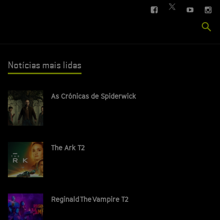
FACEBOOK
YOUTUBE
IN
TWITTER
Se
si
Notícias mais lidas
As Crónicas de Spiderwick
The Ark T2
Reginald The Vampire T2