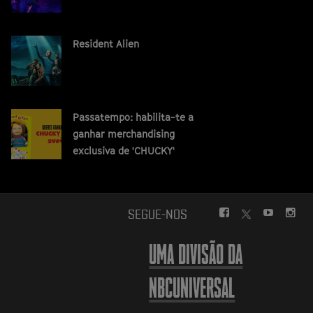
Resident Alien
Passatempo: habilita-te a
ganhar merchandising
exclusiva de 'CHUCKY'
FACEBOOK
YOUTUBE
INS
SEGUE-NOS
TWITTER
UMA DIVISÃO DA
NBCUNIVERSAL