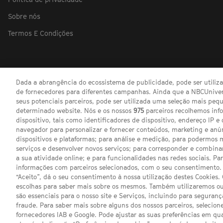
Sobre nós
Termos E Condições
Dada a abrangência do ecossistema de publicidade, pode ser utili
de fornecedores para diferentes campanhas. Ainda que a NBCUnivers
seus potenciais parceiros, pode ser utilizada uma seleção mais pe
determinado website. Nós e os nossos
975
parceiros recolhemos inf
dispositivo, tais como identificadores de dispositivo, endereço IP e 
navegador para personalizar e fornecer conteúdos, marketing e anú
dispositivos e plataformas; para análise e medição, para podermos 
serviços e desenvolver novos serviços; para corresponder e combina
a sua atividade online; e para funcionalidades nas redes sociais. Pa
informações com parceiros selecionados, com o seu consentimento. 
“Aceito”, dá o seu consentimento à nossa utilização destes Cookies.
escolhas para saber mais sobre os mesmos. Também utilizaremos ou
são essenciais para o nosso site e Serviços, incluindo para seguran
fraude. Para saber mais sobre alguns dos nossos parceiros, selecione
fornecedores IAB e Google. Pode ajustar as suas preferências em q