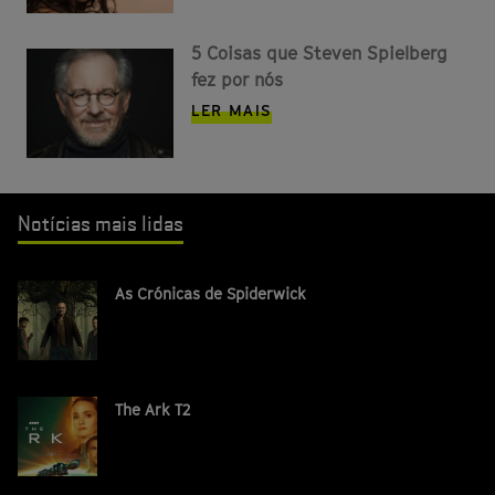
5 Coisas que Steven Spielberg
fez por nós
LER MAIS
Notícias mais lidas
As Crónicas de Spiderwick
The Ark T2