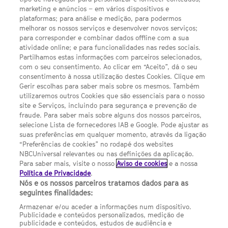
LINKS ÚTEIS
marketing e anúncios – em vários dispositivos e
plataformas; para análise e medição, para podermos
melhorar os nossos serviços e desenvolver novos serviços;
Escolhas de Anúncios
para corresponder e combinar dados offline com a sua
atividade online; e para funcionalidades nas redes sociais.
Política de privacidade
Partilhamos estas informações com parceiros selecionados,
com o seu consentimento. Ao clicar em “Aceito”, dá o seu
Sobre nós
consentimento à nossa utilização destes Cookies. Clique em
Gerir escolhas para saber mais sobre os mesmos. Também
Termos E Condições
utilizaremos outros Cookies que são essenciais para o nosso
site e Serviços, incluindo para segurança e prevenção de
FILMES
fraude. Para saber mais sobre alguns dos nossos parceiros,
selecione Lista de fornecedores IAB e Google. Pode ajustar as
suas preferências em qualquer momento, através da ligação
UMA DIVISÃO DA NBCUNIVERSAL
“Preferências de cookies” no rodapé dos websites
NBCUniversal relevantes ou nas definições da aplicação.
Para saber mais, visite o nosso
Aviso de cookies
e a nossa
Contact us by email: contact.SYFYPortugal@ncbuni.com
Política de Privacidade
.
Nós e os nossos parceiros tratamos dados para as
NBC Universal Global Networks España S.L.U. is wholly owned
seguintes finalidades:
by Universal Studios International BV
Armazenar e/ou aceder a informações num dispositivo.
Publicidade e conteúdos personalizados, medição de
NBC Universal Global Networks, S.L.U. Paseo de la Castellana,
publicidade e conteúdos, estudos de audiência e
95. Planta 10 Edificio Torre Europa 28046 Madrid B-82227893