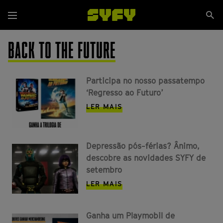
Passar
Se
para
Menu
si
o
conteúdo
BACK TO THE FUTURE
principal
Participa no nosso passatempo
‘Regresso ao Futuro’
LER MAIS
Depressão pós-férias? Ânimo,
descobre as novidades SYFY de
setembro
LER MAIS
Ganha um Playmobil de