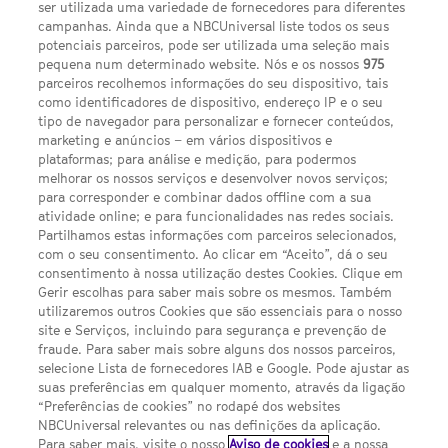
ser utilizada uma variedade de fornecedores para diferentes
campanhas. Ainda que a NBCUniversal liste todos os seus
potenciais parceiros, pode ser utilizada uma seleção mais
pequena num determinado website. Nós e os nossos
975
parceiros recolhemos informações do seu dispositivo, tais
FACEBOOK
YOUTUBE
INSTAGRAM
SEGUE-NOS
como identificadores de dispositivo, endereço IP e o seu
TWITTER
tipo de navegador para personalizar e fornecer conteúdos,
LINKS ÚTEIS
marketing e anúncios – em vários dispositivos e
plataformas; para análise e medição, para podermos
melhorar os nossos serviços e desenvolver novos serviços;
Escolhas de Anúncios
para corresponder e combinar dados offline com a sua
atividade online; e para funcionalidades nas redes sociais.
Política de privacidade
Partilhamos estas informações com parceiros selecionados,
com o seu consentimento. Ao clicar em “Aceito”, dá o seu
Sobre nós
consentimento à nossa utilização destes Cookies. Clique em
Gerir escolhas para saber mais sobre os mesmos. Também
Termos E Condições
utilizaremos outros Cookies que são essenciais para o nosso
site e Serviços, incluindo para segurança e prevenção de
FILMES
fraude. Para saber mais sobre alguns dos nossos parceiros,
selecione Lista de fornecedores IAB e Google. Pode ajustar as
suas preferências em qualquer momento, através da ligação
UMA DIVISÃO DA NBCUNIVERSAL
“Preferências de cookies” no rodapé dos websites
NBCUniversal relevantes ou nas definições da aplicação.
Para saber mais, visite o nosso
Aviso de cookies
e a nossa