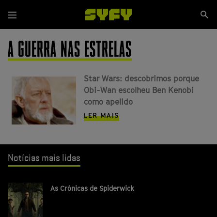
Passar
Se
para
Menu
si
o
conteúdo
A GUERRA NAS ESTRELAS
principal
Star Wars: descobrimos porque
Obi-Wan escolheu Ben Kenobi
como apelido
LER MAIS
Notícias mais lidas
As Crónicas de Spiderwick