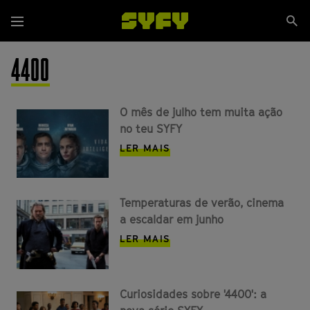
Passar
Se
para
Menu
si
o
conteúdo
4400
principal
O mês de julho tem muita ação
no teu SYFY
LER MAIS
Temperaturas de verão, cinema
a escaldar em junho
LER MAIS
Curiosidades sobre '4400': a