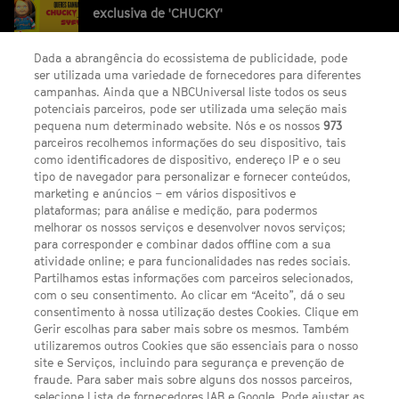
exclusiva de 'CHUCKY'
Dada a abrangência do ecossistema de publicidade, pode
ser utilizada uma variedade de fornecedores para diferentes
campanhas. Ainda que a NBCUniversal liste todos os seus
potenciais parceiros, pode ser utilizada uma seleção mais
pequena num determinado website. Nós e os nossos
973
parceiros recolhemos informações do seu dispositivo, tais
FACEBOOK
YOUTUBE
INSTAGRAM
SEGUE-NOS
como identificadores de dispositivo, endereço IP e o seu
TWITTER
tipo de navegador para personalizar e fornecer conteúdos,
LINKS ÚTEIS
marketing e anúncios – em vários dispositivos e
plataformas; para análise e medição, para podermos
melhorar os nossos serviços e desenvolver novos serviços;
para corresponder e combinar dados offline com a sua
Escolhas de Anúncios
atividade online; e para funcionalidades nas redes sociais.
Política de privacidade
Partilhamos estas informações com parceiros selecionados,
com o seu consentimento. Ao clicar em “Aceito”, dá o seu
Sobre nós
consentimento à nossa utilização destes Cookies. Clique em
Gerir escolhas para saber mais sobre os mesmos. Também
Termos E Condições
utilizaremos outros Cookies que são essenciais para o nosso
site e Serviços, incluindo para segurança e prevenção de
FILMES
fraude. Para saber mais sobre alguns dos nossos parceiros,
selecione Lista de fornecedores IAB e Google. Pode ajustar as