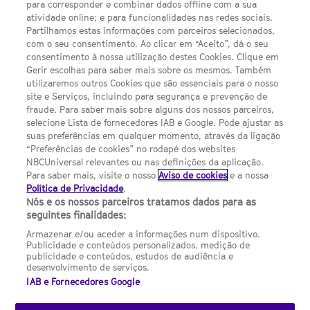
para corresponder e combinar dados offline com a sua
Política de privacidade
atividade online; e para funcionalidades nas redes sociais.
Partilhamos estas informações com parceiros selecionados,
Sobre nós
com o seu consentimento. Ao clicar em “Aceito”, dá o seu
consentimento à nossa utilização destes Cookies. Clique em
Termos E Condições
Gerir escolhas para saber mais sobre os mesmos. Também
utilizaremos outros Cookies que são essenciais para o nosso
Preferências de cookies
site e Serviços, incluindo para segurança e prevenção de
FILMES
fraude. Para saber mais sobre alguns dos nossos parceiros,
selecione Lista de fornecedores IAB e Google. Pode ajustar as
suas preferências em qualquer momento, através da ligação
UMA DIVISÃO DA NBCUNIVERSAL
“Preferências de cookies” no rodapé dos websites
NBCUniversal relevantes ou nas definições da aplicação.
Para saber mais, visite o nosso
Aviso de cookies
e a nossa
Contact us by email: contact.SYFYPortugal@ncbuni.com
Política de Privacidade
.
Nós e os nossos parceiros tratamos dados para as
NBC Universal Global Networks España S.L.U. is wholly owned
seguintes finalidades:
by Universal Studios International BV
Armazenar e/ou aceder a informações num dispositivo.
Publicidade e conteúdos personalizados, medição de
NBC Universal Global Networks, S.L.U. Paseo de la Castellana,
publicidade e conteúdos, estudos de audiência e
95. Planta 10 Edificio Torre Europa 28046 Madrid B-82227893
desenvolvimento de serviços.
IAB e Fornecedores Google
SYFY Portugal is subject to Spanish jurisdiction and regulated
by the National Commission on Competition & Markets
(CNMC).