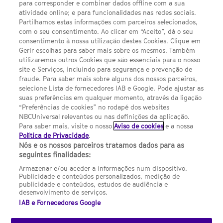
para corresponder e combinar dados offline com a sua
Política de privacidade
atividade online; e para funcionalidades nas redes sociais.
Partilhamos estas informações com parceiros selecionados,
Sobre nós
com o seu consentimento. Ao clicar em “Aceito”, dá o seu
consentimento à nossa utilização destes Cookies. Clique em
Termos E Condições
Gerir escolhas para saber mais sobre os mesmos. Também
utilizaremos outros Cookies que são essenciais para o nosso
Preferências de cookies
site e Serviços, incluindo para segurança e prevenção de
FILMES
fraude. Para saber mais sobre alguns dos nossos parceiros,
selecione Lista de fornecedores IAB e Google. Pode ajustar as
suas preferências em qualquer momento, através da ligação
UMA DIVISÃO DA NBCUNIVERSAL
“Preferências de cookies” no rodapé dos websites
NBCUniversal relevantes ou nas definições da aplicação.
Para saber mais, visite o nosso
Aviso de cookies
e a nossa
Contact us by email: contact.SYFYPortugal@ncbuni.com
Política de Privacidade
.
Nós e os nossos parceiros tratamos dados para as
NBC Universal Global Networks España S.L.U. is wholly owned
seguintes finalidades:
by Universal Studios International BV
Armazenar e/ou aceder a informações num dispositivo.
Publicidade e conteúdos personalizados, medição de
NBC Universal Global Networks, S.L.U. Paseo de la Castellana,
publicidade e conteúdos, estudos de audiência e
95. Planta 10 Edificio Torre Europa 28046 Madrid B-82227893
desenvolvimento de serviços.
IAB e Fornecedores Google
SYFY Portugal is subject to Spanish jurisdiction and regulated
by the National Commission on Competition & Markets
(CNMC).