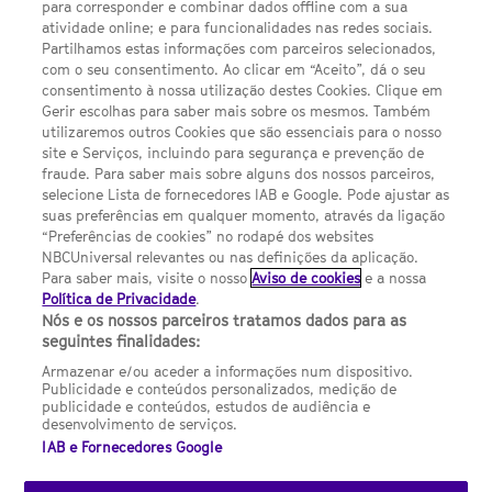
para corresponder e combinar dados offline com a sua
Política de privacidade
atividade online; e para funcionalidades nas redes sociais.
Partilhamos estas informações com parceiros selecionados,
Sobre nós
com o seu consentimento. Ao clicar em “Aceito”, dá o seu
consentimento à nossa utilização destes Cookies. Clique em
Termos E Condições
Gerir escolhas para saber mais sobre os mesmos. Também
utilizaremos outros Cookies que são essenciais para o nosso
Preferências de cookies
site e Serviços, incluindo para segurança e prevenção de
FILMES
fraude. Para saber mais sobre alguns dos nossos parceiros,
selecione Lista de fornecedores IAB e Google. Pode ajustar as
suas preferências em qualquer momento, através da ligação
UMA DIVISÃO DA NBCUNIVERSAL
“Preferências de cookies” no rodapé dos websites
NBCUniversal relevantes ou nas definições da aplicação.
Para saber mais, visite o nosso
Aviso de cookies
e a nossa
Contact us by email: contact.SYFYPortugal@ncbuni.com
Política de Privacidade
.
Nós e os nossos parceiros tratamos dados para as
NBC Universal Global Networks España S.L.U. is wholly owned
seguintes finalidades:
by Universal Studios International BV
Armazenar e/ou aceder a informações num dispositivo.
Publicidade e conteúdos personalizados, medição de
NBC Universal Global Networks, S.L.U. Paseo de la Castellana,
publicidade e conteúdos, estudos de audiência e
95. Planta 10 Edificio Torre Europa 28046 Madrid B-82227893
desenvolvimento de serviços.
IAB e Fornecedores Google
SYFY Portugal is subject to Spanish jurisdiction and regulated
by the National Commission on Competition & Markets
(CNMC).