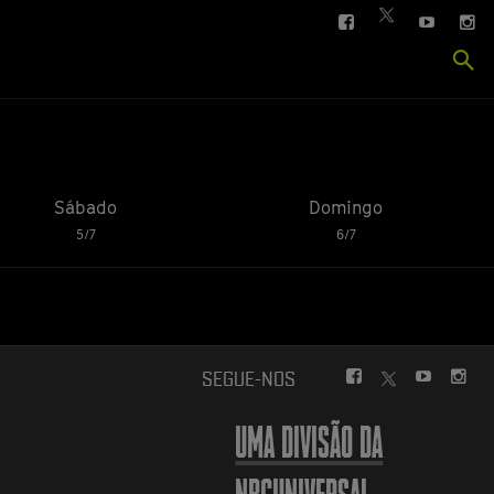
FACEBOOK
YOUTUBE
IN
TWITTER
Se
si
Sábado
Domingo
5/7
6/7
FACEBOOK
YOUTUBE
INS
SEGUE-NOS
TWITTER
UMA DIVISÃO DA