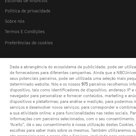
Escolhas de Anúncios
Política de privacidade
Sobre nós
Termos E Condições
Preferências de cookies
Dada a abrangência do ecossistema de publicidade, pode ser utili
de fornecedores para diferentes campanhas. Ainda que a NBCUnivers
seus potenciais parceiros, pode ser utilizada uma seleção mais pe
determinado website. Nós e os nossos
973
parceiros recolhemos inf
dispositivo, tais como identificadores de dispositivo, endereço IP e 
navegador para personalizar e fornecer conteúdos, marketing e anú
dispositivos e plataformas; para análise e medição, para podermos 
serviços e desenvolver novos serviços; para corresponder e combina
a sua atividade online; e para funcionalidades nas redes sociais. Pa
informações com parceiros selecionados, com o seu consentimento. 
“Aceito”, dá o seu consentimento à nossa utilização destes Cookies.
escolhas para saber mais sobre os mesmos. Também utilizaremos ou