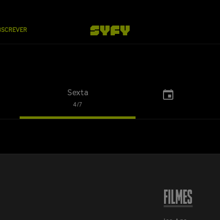
BSCREVER
Sexta
Choose
4/7
a
...
date
FILMES