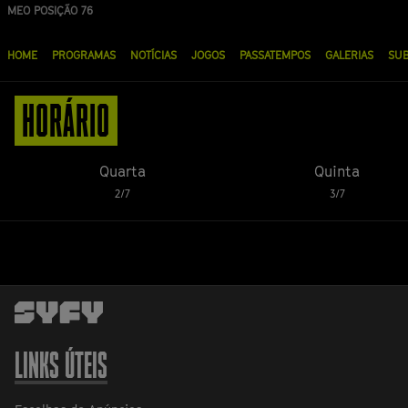
Passar
MEO POSIÇÃO 76
para
Menu
o
HOME
PROGRAMAS
NOTÍCIAS
JOGOS
PASSATEMPOS
GALERIAS
SU
principal
conteúdo
principal
HORÁRIO
Quarta
Quinta
2/7
3/7
LINKS ÚTEIS