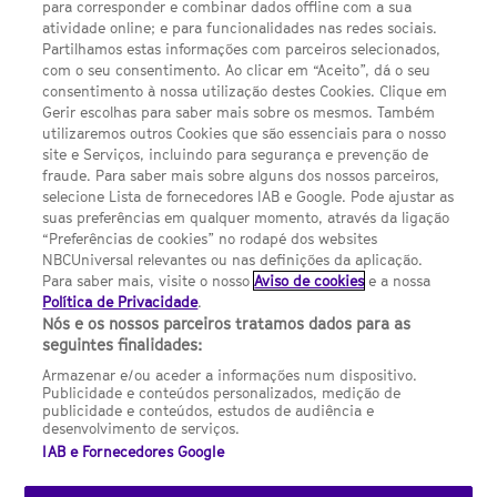
para corresponder e combinar dados offline com a sua
Política de privacidade
atividade online; e para funcionalidades nas redes sociais.
Partilhamos estas informações com parceiros selecionados,
Sobre nós
com o seu consentimento. Ao clicar em “Aceito”, dá o seu
consentimento à nossa utilização destes Cookies. Clique em
Termos E Condições
Gerir escolhas para saber mais sobre os mesmos. Também
utilizaremos outros Cookies que são essenciais para o nosso
Preferências de cookies
site e Serviços, incluindo para segurança e prevenção de
FILMES
fraude. Para saber mais sobre alguns dos nossos parceiros,
selecione Lista de fornecedores IAB e Google. Pode ajustar as
suas preferências em qualquer momento, através da ligação
UMA DIVISÃO DA NBCUNIVERSAL
“Preferências de cookies” no rodapé dos websites
NBCUniversal relevantes ou nas definições da aplicação.
Para saber mais, visite o nosso
Aviso de cookies
e a nossa
Contact us by email: contact.SYFYPortugal@ncbuni.com
Política de Privacidade
.
Nós e os nossos parceiros tratamos dados para as
NBC Universal Global Networks España S.L.U. is wholly owned
seguintes finalidades:
by Universal Studios International BV
Armazenar e/ou aceder a informações num dispositivo.
Publicidade e conteúdos personalizados, medição de
NBC Universal Global Networks, S.L.U. Paseo de la Castellana,
publicidade e conteúdos, estudos de audiência e
95. Planta 10 Edificio Torre Europa 28046 Madrid B-82227893
desenvolvimento de serviços.
IAB e Fornecedores Google
SYFY Portugal is subject to Spanish jurisdiction and regulated
by the National Commission on Competition & Markets
(CNMC).