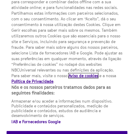
para corresponder e combinar dados offline com a sua
Política de privacidade
atividade online; e para funcionalidades nas redes sociais.
Partilhamos estas informações com parceiros selecionados,
Sobre nós
com o seu consentimento. Ao clicar em “Aceito”, dá o seu
consentimento à nossa utilização destes Cookies. Clique em
Termos E Condições
Gerir escolhas para saber mais sobre os mesmos. Também
utilizaremos outros Cookies que são essenciais para o nosso
Preferências de cookies
site e Serviços, incluindo para segurança e prevenção de
FILMES
fraude. Para saber mais sobre alguns dos nossos parceiros,
selecione Lista de fornecedores IAB e Google. Pode ajustar as
suas preferências em qualquer momento, através da ligação
UMA DIVISÃO DA NBCUNIVERSAL
“Preferências de cookies” no rodapé dos websites
NBCUniversal relevantes ou nas definições da aplicação.
Para saber mais, visite o nosso
Aviso de cookies
e a nossa
Contact us by email: contact.SYFYPortugal@ncbuni.com
Política de Privacidade
.
Nós e os nossos parceiros tratamos dados para as
NBC Universal Global Networks España S.L.U. is wholly owned
seguintes finalidades:
by Universal Studios International BV
Armazenar e/ou aceder a informações num dispositivo.
Publicidade e conteúdos personalizados, medição de
NBC Universal Global Networks, S.L.U. Paseo de la Castellana,
publicidade e conteúdos, estudos de audiência e
95. Planta 10 Edificio Torre Europa 28046 Madrid B-82227893
desenvolvimento de serviços.
IAB e Fornecedores Google
SYFY Portugal is subject to Spanish jurisdiction and regulated
by the National Commission on Competition & Markets
(CNMC).