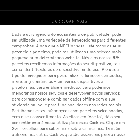
CARREGAR MAIS
Dada a abrangência do ecossistema de publicidade, pode
ser utilizada uma variedade de fornecedores para diferentes
campanhas. Ainda que a NBCUniversal liste todos os seus
potenciais parceiros, pode ser utilizada uma seleção mais
pequena num determinado website. Nós e os nossos
975
FACEBOOK
YOUTUBE
INSTAGRAM
SEGUE-NOS
TWITTER
parceiros recolhemos informações do seu dispositivo, tais
como identificadores de dispositivo, endereço IP e o seu
LINKS ÚTEIS
tipo de navegador para personalizar e fornecer conteúdos,
marketing e anúncios – em vários dispositivos e
plataformas; para análise e medição, para podermos
Escolhas de Anúncios
melhorar os nossos serviços e desenvolver novos serviços;
para corresponder e combinar dados offline com a sua
Política de privacidade
atividade online; e para funcionalidades nas redes sociais.
Partilhamos estas informações com parceiros selecionados,
Sobre nós
com o seu consentimento. Ao clicar em “Aceito”, dá o seu
consentimento à nossa utilização destes Cookies. Clique em
Termos E Condições
Gerir escolhas para saber mais sobre os mesmos. Também
utilizaremos outros Cookies que são essenciais para o nosso
Preferências de cookies