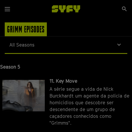
Passar
Se
para
Menu
si
o
conteúdo
GRIMM EPISODES
principal
All Seasons
Season 5
Episódio
11. Key Move
A série segue a vida de Nick
Burckhardt um agente da polícia de
homicídios que descobre ser
descendente de um grupo de
caçadores conhecidos como
"Grimms".