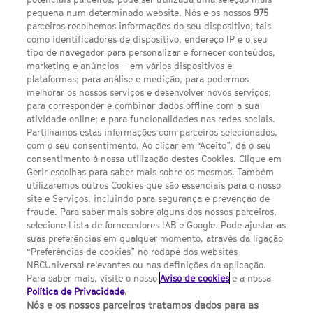
pequena num determinado website. Nós e os nossos
975
FACEBOOK
YOUTUBE
INSTAGRAM
SEGUE-NOS
TWITTER
parceiros recolhemos informações do seu dispositivo, tais
como identificadores de dispositivo, endereço IP e o seu
LINKS ÚTEIS
tipo de navegador para personalizar e fornecer conteúdos,
marketing e anúncios – em vários dispositivos e
plataformas; para análise e medição, para podermos
Escolhas de Anúncios
melhorar os nossos serviços e desenvolver novos serviços;
para corresponder e combinar dados offline com a sua
Política de privacidade
atividade online; e para funcionalidades nas redes sociais.
Partilhamos estas informações com parceiros selecionados,
Sobre nós
com o seu consentimento. Ao clicar em “Aceito”, dá o seu
consentimento à nossa utilização destes Cookies. Clique em
Termos E Condições
Gerir escolhas para saber mais sobre os mesmos. Também
utilizaremos outros Cookies que são essenciais para o nosso
Preferências de cookies
site e Serviços, incluindo para segurança e prevenção de
FILMES
fraude. Para saber mais sobre alguns dos nossos parceiros,
selecione Lista de fornecedores IAB e Google. Pode ajustar as
suas preferências em qualquer momento, através da ligação
UMA DIVISÃO DA NBCUNIVERSAL
“Preferências de cookies” no rodapé dos websites
NBCUniversal relevantes ou nas definições da aplicação.
Para saber mais, visite o nosso
Aviso de cookies
e a nossa
Contact us by email: contact.SYFYPortugal@ncbuni.com
Política de Privacidade
.
Nós e os nossos parceiros tratamos dados para as