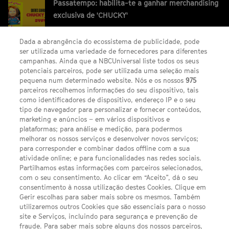
Passatempo: habilita-te a ganhar merchandising
exclusiva de 'CHUCKY'
Dada a abrangência do ecossistema de publicidade, pode
ser utilizada uma variedade de fornecedores para diferentes
campanhas. Ainda que a NBCUniversal liste todos os seus
potenciais parceiros, pode ser utilizada uma seleção mais
pequena num determinado website. Nós e os nossos
975
parceiros recolhemos informações do seu dispositivo, tais
FACEBOOK
YOUTUBE
INSTAGRAM
SEGUE-NOS
como identificadores de dispositivo, endereço IP e o seu
TWITTER
tipo de navegador para personalizar e fornecer conteúdos,
LINKS ÚTEIS
marketing e anúncios – em vários dispositivos e
plataformas; para análise e medição, para podermos
melhorar os nossos serviços e desenvolver novos serviços;
para corresponder e combinar dados offline com a sua
Escolhas de Anúncios
atividade online; e para funcionalidades nas redes sociais.
Política de privacidade
Partilhamos estas informações com parceiros selecionados,
com o seu consentimento. Ao clicar em “Aceito”, dá o seu
Sobre nós
consentimento à nossa utilização destes Cookies. Clique em
Gerir escolhas para saber mais sobre os mesmos. Também
Termos E Condições
utilizaremos outros Cookies que são essenciais para o nosso
site e Serviços, incluindo para segurança e prevenção de
FILMES
fraude. Para saber mais sobre alguns dos nossos parceiros,