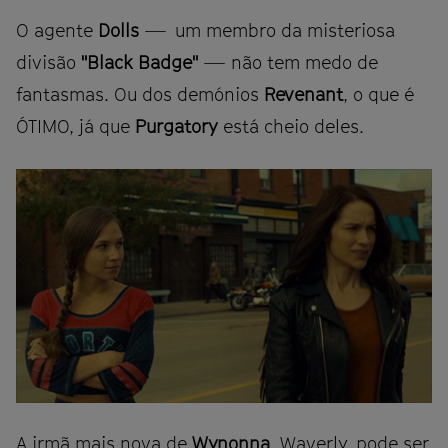
O agente
Dolls
— um membro da misteriosa
divisão
"Black Badge"
— não tem medo de
fantasmas. Ou dos demónios
Revenant
, o que é
ÓTIMO, já que
Purgatory
está cheio deles.
A irmã mais nova de
Wynonna
, Waverly, pode ser