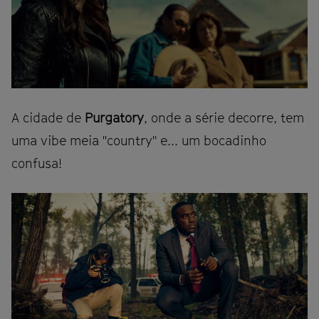
A cidade de
Purgatory
, onde a série decorre, tem
uma vibe meia "country" e... um bocadinho
confusa!