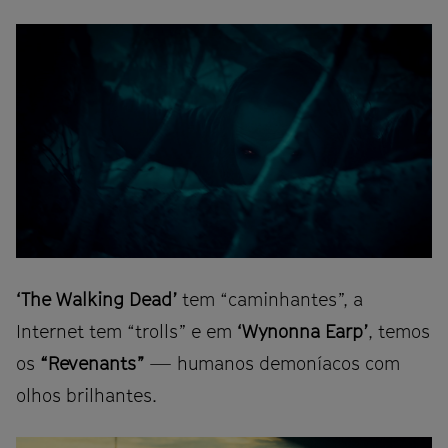
‘The Walking Dead’
tem “caminhantes”, a
Internet tem “trolls” e em
‘Wynonna Earp’
, temos
os
“Revenants”
— humanos demoníacos com
olhos brilhantes.