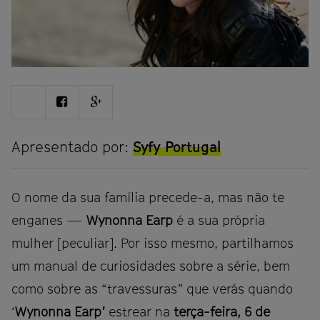
Share
Share
Share
on
on
on
Twitter
Facebook
Google
plus
Apresentado por:
Syfy Portugal
O nome da sua família precede-a, mas não te
enganes —
Wynonna Earp
é a sua própria
mulher [peculiar]. Por isso mesmo, partilhamos
um manual de curiosidades sobre a série, bem
como sobre as “travessuras” que verás quando
‘
Wynonna Earp’
estrear na
terça-feira, 6 de