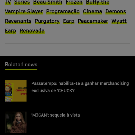
TV
Séries
Beau Smith
Frozen
Buffy the
Vampire Slayer
Programação
Cinema
Demons
Revenants
Purgatory
Earp
Peacemaker
Wyatt
Earp
Renovada
Related news
Passatempo: habilita-te a ganhar merchandising
exclusiva de 'CHUCKY'
'M3GAN': sequela à vista