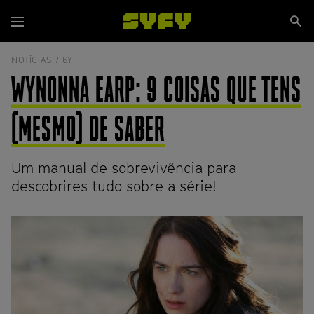
Passar
Se
para
Menu
si
o
conteúdo
NOTÍCIAS /
6Y
principal
WYNONNA EARP: 9 COISAS QUE TENS
(MESMO) DE SABER
Um manual de sobrevivência para
descobrires tudo sobre a série!