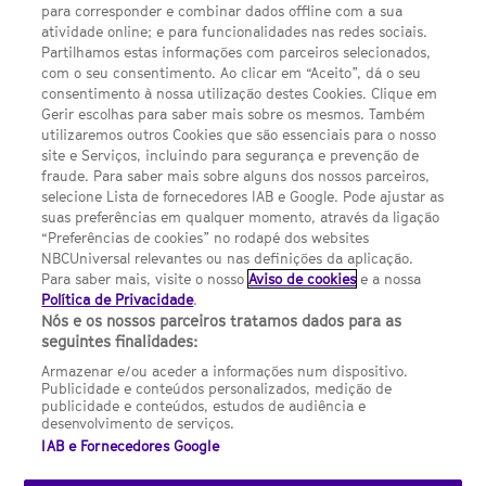
Escolhas de Anúncios
para corresponder e combinar dados offline com a sua
atividade online; e para funcionalidades nas redes sociais.
Política de privacidade
Partilhamos estas informações com parceiros selecionados,
com o seu consentimento. Ao clicar em “Aceito”, dá o seu
Sobre nós
consentimento à nossa utilização destes Cookies. Clique em
Gerir escolhas para saber mais sobre os mesmos. Também
Termos E Condições
utilizaremos outros Cookies que são essenciais para o nosso
site e Serviços, incluindo para segurança e prevenção de
FILMES
fraude. Para saber mais sobre alguns dos nossos parceiros,
selecione Lista de fornecedores IAB e Google. Pode ajustar as
suas preferências em qualquer momento, através da ligação
UMA DIVISÃO DA NBCUNIVERSAL
“Preferências de cookies” no rodapé dos websites
NBCUniversal relevantes ou nas definições da aplicação.
Para saber mais, visite o nosso
Aviso de cookies
e a nossa
Contact us by email: contact.SYFYPortugal@ncbuni.com
Política de Privacidade
.
Nós e os nossos parceiros tratamos dados para as
NBC Universal Global Networks España S.L.U. is wholly owned
seguintes finalidades:
by Universal Studios International BV
Armazenar e/ou aceder a informações num dispositivo.
Publicidade e conteúdos personalizados, medição de
NBC Universal Global Networks, S.L.U. Paseo de la Castellana,
publicidade e conteúdos, estudos de audiência e
95. Planta 10 Edificio Torre Europa 28046 Madrid B-82227893
desenvolvimento de serviços.
IAB e Fornecedores Google
SYFY Portugal is subject to Spanish jurisdiction and regulated
by the National Commission on Competition & Markets