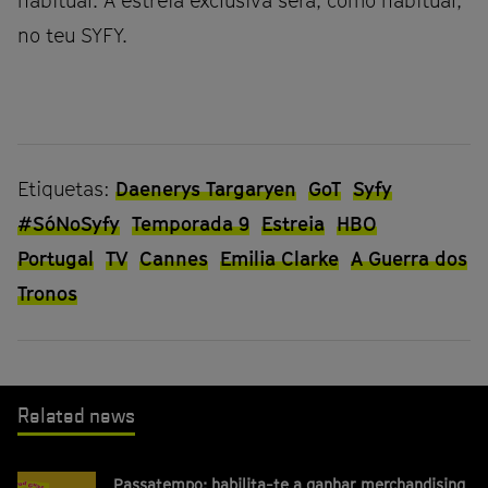
habitual. A estreia exclusiva será, como habitual,
no teu SYFY.
Etiquetas:
Daenerys Targaryen
GoT
Syfy
#SóNoSyfy
Temporada 9
Estreia
HBO
Portugal
TV
Cannes
Emilia Clarke
A Guerra dos
Tronos
Related news
Passatempo: habilita-te a ganhar merchandising