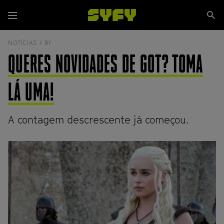
Passar
Se
para
Menu
si
o
conteúdo
NOTÍCIAS /
8Y
principal
QUERES NOVIDADES DE GOT? TOMA
LÁ UMA!
A contagem descrescente já começou.