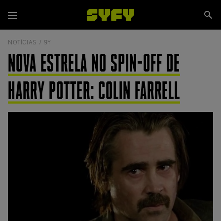
Passar
Se
para
Menu
si
o
conteúdo
NOTÍCIAS /
9Y
principal
NOVA ESTRELA NO SPIN-OFF DE
HARRY POTTER: COLIN FARRELL