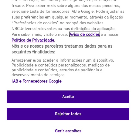
FILMES
fraude. Para saber mais sobre alguns dos nossos parceiros,
selecione Lista de fornecedores IAB e Google. Pode ajustar as
suas preferências em qualquer momento, através da ligação
UMA DIVISÃO DA NBCUNIVERSAL
“Preferências de cookies” no rodapé dos websites
NBCUniversal relevantes ou nas definições da aplicação.
Para saber mais, visite o nosso
Aviso de cookies
e a nossa
Contact us by email: contact.SYFYPortugal@ncbuni.com
Política de Privacidade
.
Nós e os nossos parceiros tratamos dados para as
NBC Universal Global Networks España S.L.U. is wholly owned
seguintes finalidades:
by Universal Studios International BV
Armazenar e/ou aceder a informações num dispositivo.
Publicidade e conteúdos personalizados, medição de
NBC Universal Global Networks, S.L.U. Paseo de la Castellana,
publicidade e conteúdos, estudos de audiência e
95. Planta 10 Edificio Torre Europa 28046 Madrid B-82227893
desenvolvimento de serviços.
IAB e Fornecedores Google
SYFY Portugal is subject to Spanish jurisdiction and regulated
by the National Commission on Competition & Markets
(CNMC).
Aceito
Channel
SCI FI Slovenija
SCI FI Србија
SYFY España
SYFY France
SYFY
sites
Rejeitar todos
Portugal
SYFY USA
© 2026 NBC Universal Global Networks España S.L.U. All rights
Gerir escolhas
reserved.