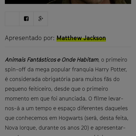
Share
Share
Share
on
on
on
Twitter
Facebook
Google
plus
Apresentado por:
Matthew Jackson
Animais Fantásticos e Onde Habitam
, o primeiro
spin-off da mega popular franquia Harry Potter,
é considerada obrigatória para muitos fãs do
pequeno feiticeiro, desde que o primeiro
momento em que foi anunciada. O filme levar-
nos-á a um tempo e espaço diferentes daqueles
que conhecemos em Hogwarts (será, desta feita,
Nova Iorque, durante os anos 20) e apresentar-