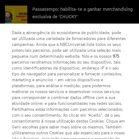
Passatempo: habilita-te a ganhar merchandising
exclusiva de 'CHUCKY'
Dada a abrangência do ecossistema de publicidade, pode
ser utilizada uma variedade de fornecedores para diferentes
campanhas. Ainda que a NBCUniversal liste todos os seus
potenciais parceiros, pode ser utilizada uma seleção mais
pequena num determinado website. Nós e os nossos
975
parceiros recolhemos informações do seu dispositivo, tais
FACEBOOK
YOUTUBE
INSTAGRAM
SEGUE-NOS
como identificadores de dispositivo, endereço IP e o seu
TWITTER
tipo de navegador para personalizar e fornecer conteúdos,
LINKS ÚTEIS
marketing e anúncios – em vários dispositivos e
plataformas; para análise e medição, para podermos
melhorar os nossos serviços e desenvolver novos serviços;
Escolhas de Anúncios
para corresponder e combinar dados offline com a sua
atividade online; e para funcionalidades nas redes sociais.
Política de privacidade
Partilhamos estas informações com parceiros selecionados,
com o seu consentimento. Ao clicar em “Aceito”, dá o seu
Sobre nós
consentimento à nossa utilização destes Cookies. Clique em
Gerir escolhas para saber mais sobre os mesmos. Também
Termos E Condições
utilizaremos outros Cookies que são essenciais para o nosso
site e Serviços, incluindo para segurança e prevenção de