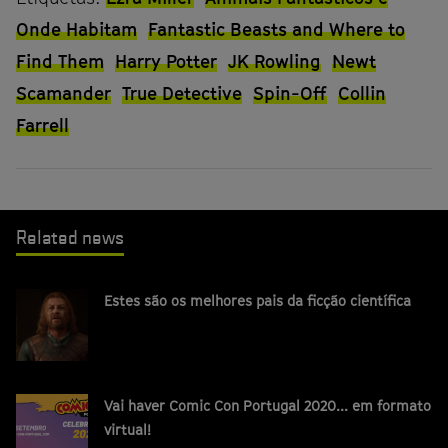
Onde Habitam
Fantastic Beasts and Where to
Find Them
Harry Potter
JK Rowling
Newt
Scamander
True Detective
Spin-Off
Collin
Farrell
Related news
Estes são os melhores pais da ficção científica
Vai haver Comic Con Portugal 2020... em formato
virtual!