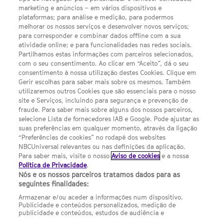
LINKS ÚTEIS
marketing e anúncios – em vários dispositivos e
plataformas; para análise e medição, para podermos
melhorar os nossos serviços e desenvolver novos serviços;
para corresponder e combinar dados offline com a sua
Escolhas de Anúncios
atividade online; e para funcionalidades nas redes sociais.
Política de privacidade
Partilhamos estas informações com parceiros selecionados,
com o seu consentimento. Ao clicar em “Aceito”, dá o seu
Sobre nós
consentimento à nossa utilização destes Cookies. Clique em
Gerir escolhas para saber mais sobre os mesmos. Também
Termos E Condições
utilizaremos outros Cookies que são essenciais para o nosso
site e Serviços, incluindo para segurança e prevenção de
FILMES
fraude. Para saber mais sobre alguns dos nossos parceiros,
selecione Lista de fornecedores IAB e Google. Pode ajustar as
suas preferências em qualquer momento, através da ligação
UMA DIVISÃO DA NBCUNIVERSAL
“Preferências de cookies” no rodapé dos websites
NBCUniversal relevantes ou nas definições da aplicação.
Para saber mais, visite o nosso
Aviso de cookies
e a nossa
Contact us by email: contact.SYFYPortugal@ncbuni.com
Política de Privacidade
.
Nós e os nossos parceiros tratamos dados para as
NBC Universal Global Networks España S.L.U. is wholly owned
seguintes finalidades:
by Universal Studios International BV
Armazenar e/ou aceder a informações num dispositivo.
Publicidade e conteúdos personalizados, medição de
NBC Universal Global Networks, S.L.U. Paseo de la Castellana,
publicidade e conteúdos, estudos de audiência e
95. Planta 10 Edificio Torre Europa 28046 Madrid B-82227893