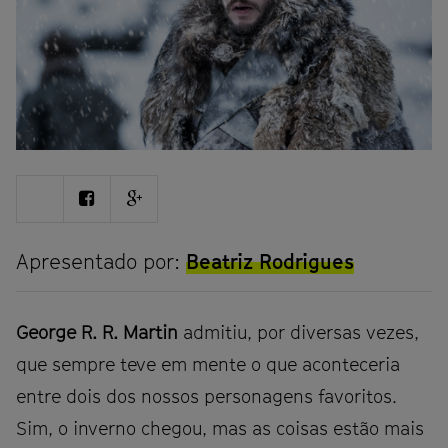
Share
Share
Share
on
on
on
Twitter
Facebook
Google
plus
Apresentado por:
Beatriz Rodrigues
George R. R. Martin
admitiu, por diversas vezes,
que sempre teve em mente o que aconteceria
entre dois dos nossos personagens favoritos.
Sim, o inverno chegou, mas as coisas estão mais