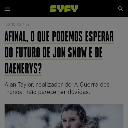
Passar
Se
para
Menu
si
o
conteúdo
NOTÍCIAS /
9Y
principal
AFINAL, O QUE PODEMOS ESPERAR
DO FUTURO DE JON SNOW E DE
DAENERYS?
Alan Taylor, realizador de ‘A Guerra dos
Tronos’, não parece ter dúvidas.