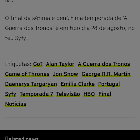
O final da sétima e penúltima temporada de ‘A
Guerra dos Tronos’ é emitido dia 28 de agosto, no
teu Syfy!
Etiquetas:
GoT
Alan Taylor
A Guerra dos Tronos
Game of Thrones
Jon Snow
George R.R. Martin
Daenerys Targaryan
Emilia Clarke
Portugal
Syfy
Temporada 7
Televisão
HBO
Final
Notícias
Related news